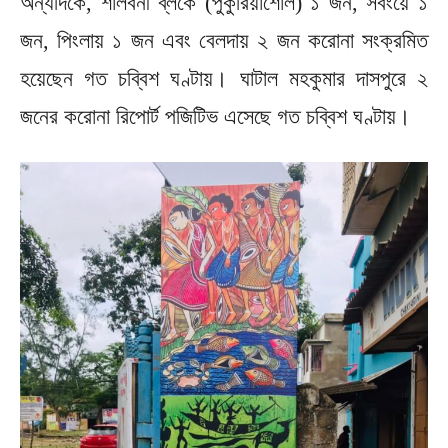
অন্যদিকে, শালবনী ব্লকে (পুকুরিয়াশোল) ১ জন, সবংয়ে ১
জন, পিংলায় ১ জন এবং বেলদায় ২ জন করোনা সংক্রমিত
হয়েছেন গত চব্বিশ ঘণ্টায়। ঘাটাল মহকুমার দাসপুরে ২
জনের করোনা রিপোর্ট পজিটিভ এসেছে গত চব্বিশ ঘণ্টায়।