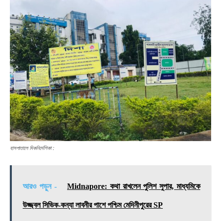
হাসপাতালে দিকনির্দেশিকা :
আরও পড়ুন -
Midnapore: কথা রাখলেন পুলিশ সুপার, মাধ্যমিকে
উজ্জ্বল সিভিক-কন্যা লাবনীর পাশে পশ্চিম মেদিনীপুরের SP