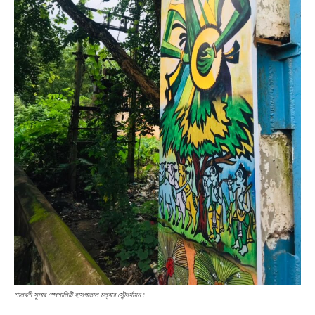
শালবনী সুপার স্পেশালিটি হাসপাতাল চত্বরে সৌন্দর্যায়ন :