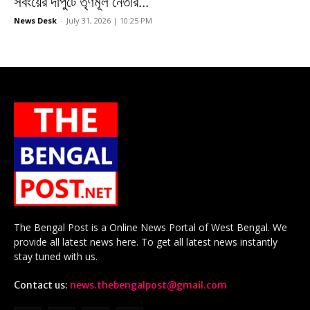
সবংয়ের দাপুটে তৃণমূল নেতার...
News Desk
-
July 31, 2026 | 10:25 PM
The Bengal Post is a Online News Portal of West Bengal. We
provide all latest news here. To get all latest news instantly
stay tuned with us.
Contact us:
news.thebengalpost@gmail.com