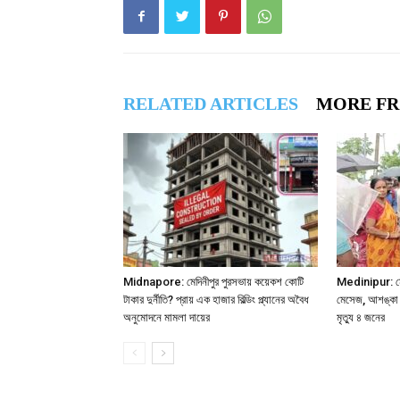
RELATED ARTICLES
MORE F
Midnapore: মেদিনীপুর পুরসভায় কয়েকশ কোটি
Medinipur: মো
টাকার দুর্নীতি? প্রায় এক হাজার বিল্ডিং প্ল্যানের অবৈধ
মেসেজ, আশঙ্কা স
অনুমোদনে মামলা দায়ের
মৃত্যু ৪ জনের