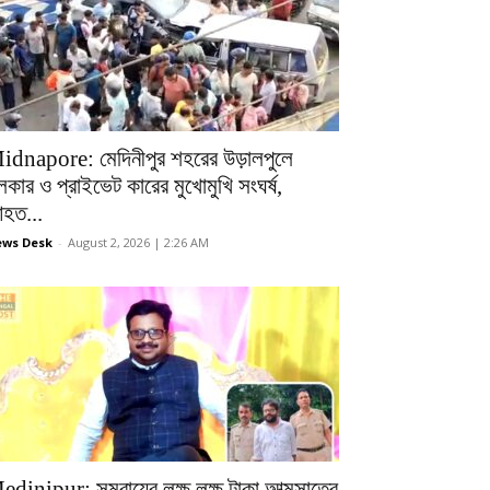
idnapore: মেদিনীপুর শহরের উড়ালপুলে
লকার ও প্রাইভেট কারের মুখোমুখি সংঘর্ষ,
হত...
ws Desk
-
August 2, 2026 | 2:26 AM
edinipur: সমবায়ের লক্ষ লক্ষ টাকা আত্মসাতের