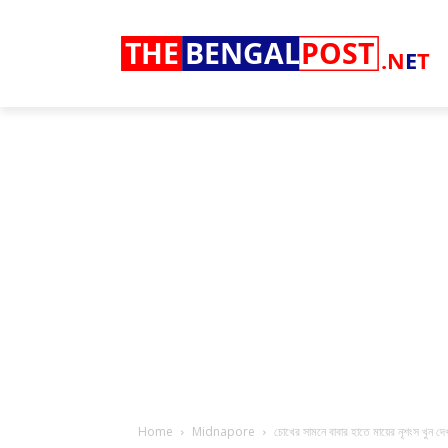
THE
BENGAL
POST
.N
E
T
Home
Midnapore
চোখের সামনে বাবার হাতে মায়ের নৃশংস খুন দেখল