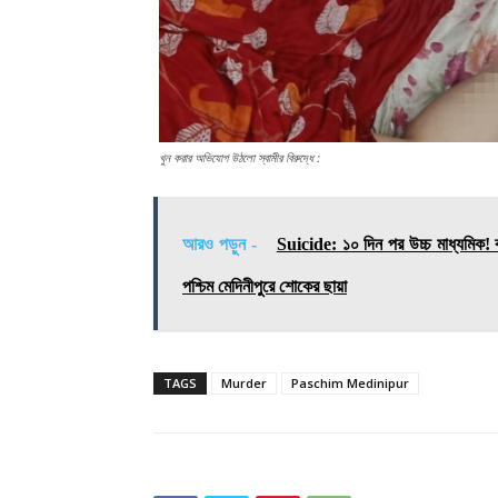
খুন করার অভিযোগ উঠলো স্বামীর বিরুদ্ধে :
আরও পড়ুন -
Suicide: ১০ দিন পর উচ্চ মাধ্যমিক! বন
পশ্চিম মেদিনীপুরে শোকের ছায়া
TAGS
Murder
Paschim Medinipur