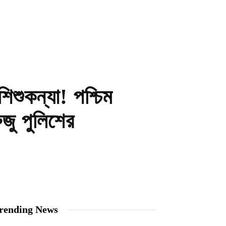
িশুকন্যা! পশ্চিম
ুজু পুলিশের
rending News