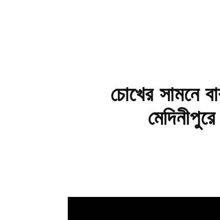
চোখের সামনে বাব
মেদিনীপুরে