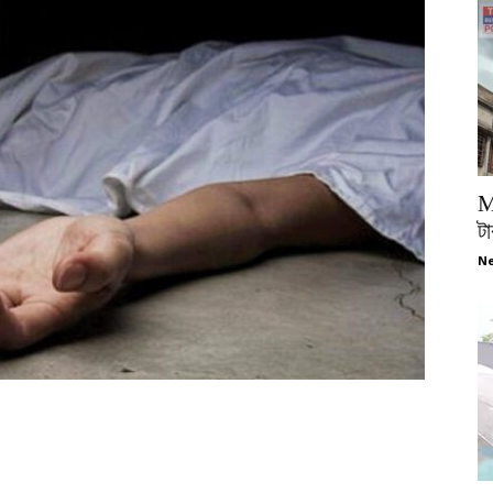
M
টা
Ne