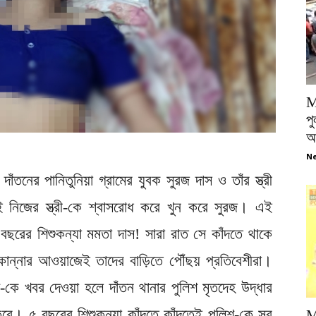
M
পু
আ
Ne
দাঁতনের পানিতুনিয়া গ্রামের যুবক সুরজ দাস ও তাঁর স্ত্রী
়ই নিজের স্ত্রী-কে শ্বাসরোধ করে খুন করে সুরজ। এই
 বছরের শিশুকন্যা মমতা দাস! সারা রাত সে কাঁদতে থাকে
ান্নার আওয়াজেই তাদের বাড়িতে পৌঁছয় প্রতিবেশীরা।
-কে খবর দেওয়া হলে দাঁতন থানার পুলিশ মৃতদেহ উদ্ধার
করে। ৫ বছরের শিশুকন্যা কাঁদতে কাঁদতেই পুলিশ-কে সব
M