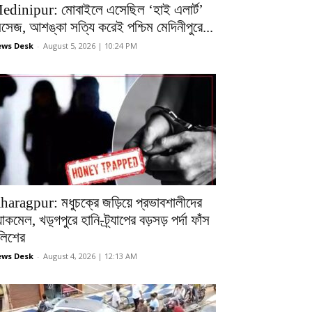
edinipur: মোবাইলে এসেছিল ‘হাই এলার্ট’
েসেজ, আশঙ্কা সত্যি করেই পশ্চিম মেদিনীপুরে...
ws Desk
-
August 5, 2026 | 10:24 PM
haragpur: মধুচক্রে জড়িয়ে প্রভাবশালীদের
ল্যাকমেল, খড়্গপুরে হানি-ট্র্যাপের বড়সড় পর্দা ফাঁস
ুলিশের
ws Desk
-
August 4, 2026 | 12:13 AM