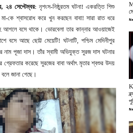
M
ুর, ২৪ সেপ্টেম্বর
: নৃশংস-নিষ্ঠুরতম ঘটনা! একরত্তি শিশু
ম
। মা-কে শ্বাসরোধ করে খুন করছেন বাবা! সারা রাত ধরে
Ne
তদেহ আগলে বসে থাকে। ভোরবেলা তার কান্নার আওয়াজেই
পাশে বসে আছে ছোট্ট মেয়েটি! ঘটনাটি, পশ্চিম মেদিনীপুর
তার নাম পূজা দাস। তাঁর স্বামী অভিযুক্ত সুরজ দাস ঘটনার
 গ্রেফতার করেছে সুরজের বাবা অর্থাৎ মৃতার শ্বশুর উদয়
 বলে জানা গেছে।
K
ব্
প
Ne