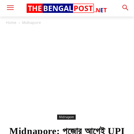
THE
BENGAL
POST
.N
E
T
Home
Midnapore
Midnapore
Midnapore: পুজোর আগেই UPI