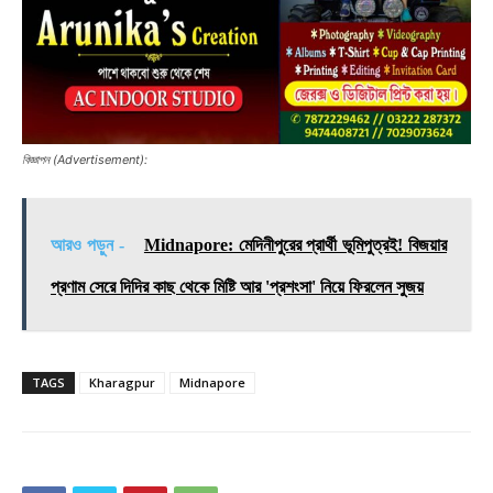
বিজ্ঞাপন (Advertisement):
আরও পড়ুন -
Midnapore: মেদিনীপুরের প্রার্থী ভূমিপুত্রই! বিজয়ার
প্রণাম সেরে দিদির কাছ থেকে মিষ্টি আর 'প্রশংসা' নিয়ে ফিরলেন সুজয়
TAGS
Kharagpur
Midnapore