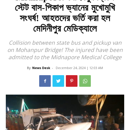
স্টেট বাস-পিকাপ ভ্যানের মুখোমুখি
সংঘর্ষ! আহতদের ভর্তি করা হল
মেদিনীপুর মেডিক্যালে
Collision between state bus and pickup van
on Mohanpur Bridge! The injured have been
admitted to the Midnapore Medical College
By
News Desk
-
December 24, 2024 | 12:03 AM