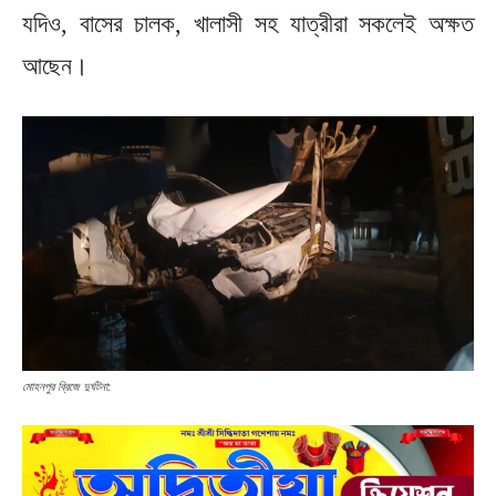
যদিও, বাসের চালক, খালাসী সহ যাত্রীরা সকলেই অক্ষত
আছেন।
মোহনপুর ব্রিজে দুর্ঘটনা: