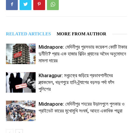
RELATED ARTICLES
MORE FROM AUTHOR
Midnapore: মেদিনীপুর পুরসভায় কয়েকশ কোটি টাকার
দুর্নীতি? প্রায় এক হাজার বিল্ডিং প্ল্যানের অবৈধ অনুমোদনে
মামলা দায়ের
Kharagpur: মধুচক্রে জড়িয়ে প্রভাবশালীদের
ব্ল্যাকমেল, খড়্গপুরে হানি-ট্র্যাপের বড়সড় পর্দা ফাঁস
পুলিশের
Midnapore: মেদিনীপুর শহরের উড়ালপুলে পুলকার ও
প্রাইভেট কারের মুখোমুখি সংঘর্ষ, আহত একাধিক পড়ুয়া