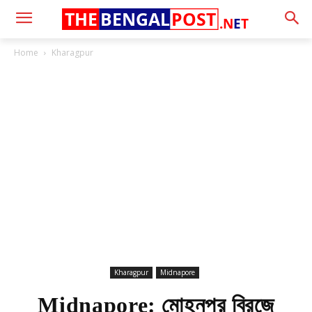
THE
BENGAL
POST
.N
E
T
Home
Kharagpur
Kharagpur
Midnapore
Midnapore: মোহনপুর ব্রিজে