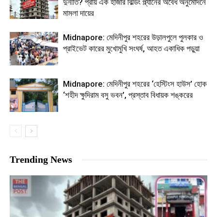
দুর্নীতি? প্রায় এক হাজার বিল্ডিং প্ল্যানের অবৈধ অনুমোদনে
মামলা দায়ের
Midnapore: মেদিনীপুর শহরের উড়ালপুলে পুলকার ও
প্রাইভেট কারের মুখোমুখি সংঘর্ষ, আহত একাধিক পড়ুয়া
Midnapore: মেদিনীপুর শহরের ‘হেস্টিংস হাউস’ হোক
‘শহীদ ক্ষুদিরাম বসু ভবন’, প্রস্তাব বিধায়ক শঙ্করের
Trending News