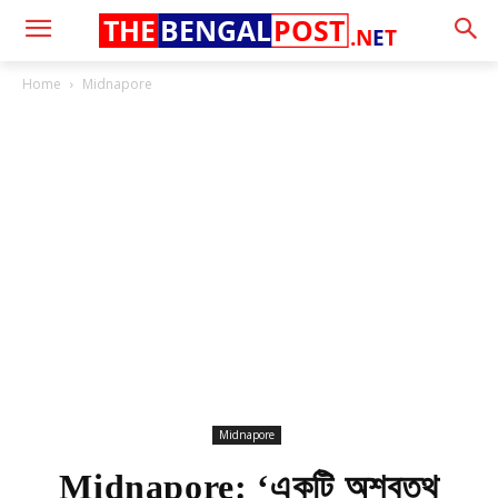
THE
BENGAL
POST
.N
E
T
Home
Midnapore
Midnapore
Midnapore: ‘একটি অশ্বত্থ