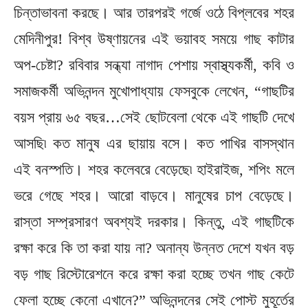
চিন্তাভাবনা করছে। আর তারপরই গর্জে ওঠে বিপ্লবের শহর
মেদিনীপুর! বিশ্ব উষ্ণায়নের এই ভয়াবহ সময়ে গাছ কাটার
অপ-চেষ্টা? রবিবার সন্ধ্যা নাগাদ পেশায় স্বাস্থ্যকর্মী, কবি ও
সমাজকর্মী অভিনন্দন মুখোপাধ্যায় ফেসবুকে লেখেন, “গাছটির
বয়স প্রায় ৬৫ বছর…সেই ছোটবেলা থেকে এই গাছটি দেখে
আসছি৷ কত মানুষ এর ছায়ায় বসে। কত পাখির বাসস্থান
এই বনস্পতি। শহর কলেবরে বেড়েছে৷ হাইরাইজ, শপিং মলে
ভরে গেছে শহর। আরো বাড়বে। মানুষের চাপ বেড়েছে।
রাস্তা সম্প্রসারণ অবশ্যই দরকার। কিন্তু, এই গাছটিকে
রক্ষা করে কি তা করা যায় না? অনান্য উন্নত দেশে যখন বড়
বড় গাছ রিস্টোরেশনে করে রক্ষা করা হচ্ছে তখন গাছ কেটে
ফেলা হচ্ছে কেনো এখানে?” অভিনন্দনের সেই পোস্ট মুহূর্তের