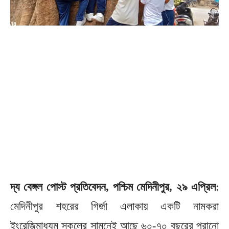
দ্য বেঙ্গল পোস্ট প্রতিবেদন, পশ্চিম মেদিনীপুর, ২৯ এপ্রিল
:
মেদিনীপুর শহরের গির্জা এলাকায় একটি নামকরা
ইংরেজিমাধ্যম স্কুলের সামনেই আছে ৬০-৭০ বছরের পুরানো