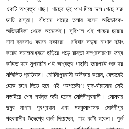
একটি অশ্বত্থ গাছ। গাছের দুই পাশ দিয়ে চলে গেছে সরু
দু’টি রাস্তা। বাঁধানো গাছের তলায় বসেন অভিভাবক-
অভিভাবিকা থেকে অনেকেই। সুবিশাল এই গাছের ছায়ায়
নানা ব্যবসাও করেন হকাররা। রবিবার সন্ধ্যা নাগাদ হঠাৎ
করেই সমাজমাধ্যমে ছড়িয়ে পড়ে রাস্তা সম্প্রসারণের জন্য
কাটতে হবে সুপ্রাচীন এই অশ্বত্থ গাছটি! তারপরই শুরু হয়
সম্মিলিত প্রতিবাদ। মেদিনীপুরবাসী অঙ্গীকার করেন, যেভাবেই
হোক রুখে দিতে হবে এই ‘অপচেষ্টা’! বৃক্ষ-বাঁচানোর সেই
লড়াইয়ে শেষ পর্যন্ত জয়ী হলেন মেদিনীপুরবাসী। সোমবার
দুপুর নাগাদ পুরপ্রধান এবং মহকুমাশাসক মেদিনীপুর
শহরবাসীর উদ্দেশ্যে বার্তা দিয়েছেন, গাছ কাটা হবেনা। পূর্ত