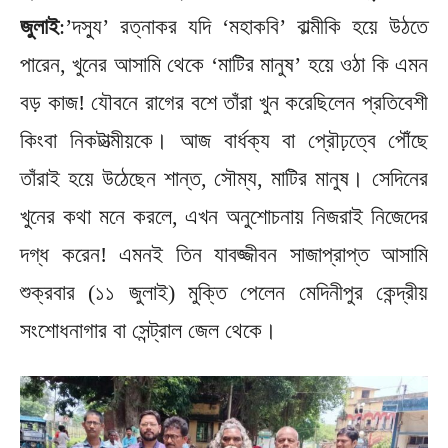
জুলাই
:’দস্যু’ রত্নাকর যদি ‘মহাকবি’ বাল্মীকি হয়ে উঠতে
পারেন, খুনের আসামি থেকে ‘মাটির মানুষ’ হয়ে ওঠা কি এমন
বড় কাজ! যৌবনে রাগের বশে তাঁরা খুন করেছিলেন প্রতিবেশী
কিংবা নিকটাত্মীয়কে। আজ বার্ধক্য বা প্রৌঢ়ত্বে পৌঁছে
তাঁরাই হয়ে উঠেছেন শান্ত, সৌম্য, মাটির মানুষ। সেদিনের
খুনের কথা মনে করলে, এখন অনুশোচনায় নিজরাই নিজেদের
দগ্ধ করেন! এমনই তিন যাবজ্জীবন সাজাপ্রাপ্ত আসামি
শুক্রবার (১১ জুলাই) মুক্তি পেলেন মেদিনীপুর কেন্দ্রীয়
সংশোধনাগার বা সেন্ট্রাল জেল থেকে।