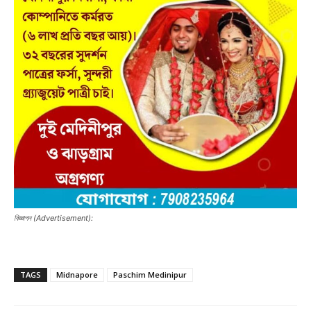
বিজ্ঞাপন (Advertisement):
TAGS
Midnapore
Paschim Medinipur