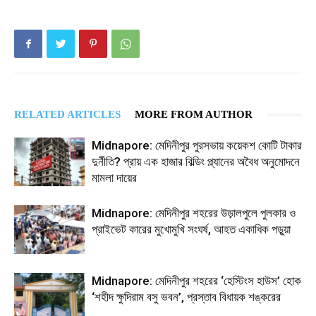
RELATED ARTICLES
MORE FROM AUTHOR
Midnapore: মেদিনীপুর পুরসভায় কয়েকশ কোটি টাকার
দুর্নীতি? প্রায় এক হাজার বিল্ডিং প্ল্যানের অবৈধ অনুমোদনে
মামলা দায়ের
Midnapore: মেদিনীপুর শহরের উড়ালপুলে পুলকার ও
প্রাইভেট কারের মুখোমুখি সংঘর্ষ, আহত একাধিক পড়ুয়া
Midnapore: মেদিনীপুর শহরের ‘হেস্টিংস হাউস’ হোক
‘শহীদ ক্ষুদিরাম বসু ভবন’, প্রস্তাব বিধায়ক শঙ্করের