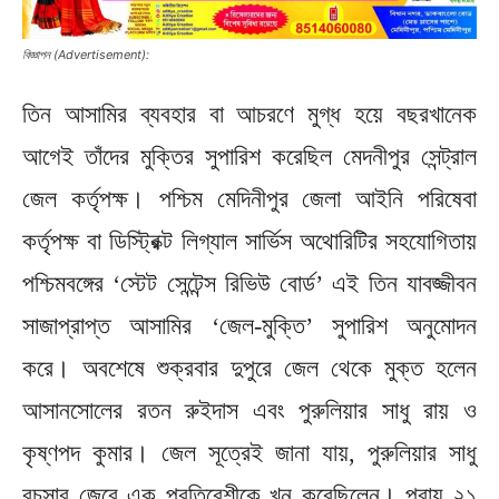
বিজ্ঞাপন (Advertisement):
তিন আসামির ব্যবহার বা আচরণে মুগ্ধ হয়ে বছরখানেক
আগেই তাঁদের মুক্তির সুপারিশ করেছিল মেদনীপুর সেন্ট্রাল
জেল কর্তৃপক্ষ। পশ্চিম মেদিনীপুর জেলা আইনি পরিষেবা
কর্তৃপক্ষ বা ডিস্ট্রিক্ট লিগ্যাল সার্ভিস অথোরিটির সহযোগিতায়
পশ্চিমবঙ্গের ‘স্টেট সেন্টেন্স রিভিউ বোর্ড’ এই তিন যাবজ্জীবন
সাজাপ্রাপ্ত আসামির ‘জেল-মুক্তি’ সুপারিশ অনুমোদন
করে। অবশেষে শুক্রবার দুপুরে জেল থেকে মুক্ত হলেন
আসানসোলের রতন রুইদাস এবং পুরুলিয়ার সাধু রায় ও
কৃষ্ণপদ কুমার। জেল সূত্রেই জানা যায়, পুরুলিয়ার সাধু
বচসার জেরে এক প্রতিবেশীকে খুন করেছিলেন। প্রায় ২১