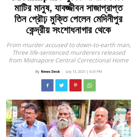
মাটির মানুষ, যাবজ্জীবন সাজাপ্রাপ্ত
তিন প্রৌঢ় মুক্তি পেলেন মেদিনীপুর
কেন্দ্রীয় সংশোধনাগার থেকে
From murder accused to down-to-earth man,
Three life-sentenced murderers released
from Midnapore Central Correctional Home
By
News Desk
-
July 13, 2025 | 6:33 PM