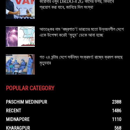
করোনার ওষুধ DRDO-র 2G কাদের উপর, কিভাবে
প্রয়োগ করা যাবে, জানিয়ে দিল সংস্থা
আতঙ্কের নাম ‘বজ্রপাত’! ভারতের মতো উন্নয়নশীল দেশে
একে উপেক্ষা করেই ‘মৃত্যু’ ডেকে আনা হচ্ছে
গত ২৪ ঘন্টায় দেশে সর্বনিম্ন সংক্রমণ! রাজ্যে ক্রমশ কমছে
মৃত্যুহার
POPULAR CATEGORY
PASCHIM MEDINIPUR
2388
RECENT
1486
MIDNAPORE
1110
KHARAGPUR
568