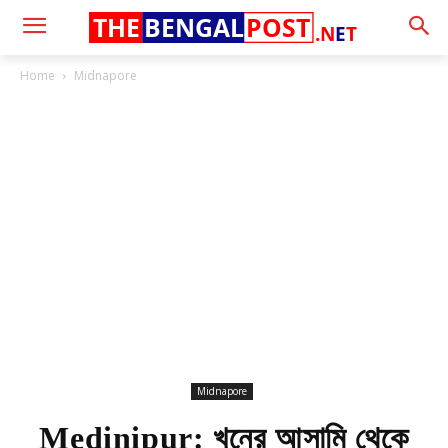
THE
BENGAL
POST
.N
E
T
Home
Midnapore
Midnapore
Medinipur: খুনের আসামি থেকে