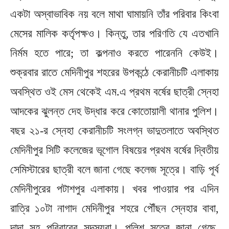
একটা অস্বাভাবিক নয় বলে মাথা ঘামায়নি তাঁর পরিবার কিংবা
মেসের মালিক কর্তৃপক্ষও। কিন্তু, তার পরিণতি যে এতখানি
নির্মম হতে পারে; তা কল্পনাও করতে পারেননি কেউই।
শুক্রবার রাতে মেদিনীপুর শহরের উপকন্ঠে কেরানীচটি এলাকায়
অবস্থিত ওই মেস থেকেই এম.এ প্রথম বর্ষের ছাত্রী স্নেহা
আদকের ঝুলন্ত দেহ উদ্ধার করে কোতোয়ালী থানার পুলিশ।
বছর ২১-র স্নেহা কেরানীচটি সংলগ্ন ভাদুতলাতে অবস্থিত
মেদিনীপুর সিটি কলেজের ভূগোল বিষয়ের প্রথম বর্ষের দ্বিতীয়
সেমিস্টারের ছাত্রী বলে জানা গেছে কলেজ সূত্রে। বাড়ি পূর্ব
মেদিনীপুরের পটাশপুর এলাকায়। খবর পাওয়ার পর এদিন
রাত্রি ১০টা নাগাদ মেদিনীপুর শহরে পৌঁছন স্নেহার বাবা,
দাদা সহ পরিবারের সদস্যরা। পুলিশ সূত্রে জানা গেছে,