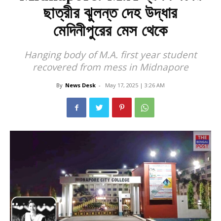
ছাত্রীর ঝুলন্ত দেহ উদ্ধার
মেদিনীপুরের মেস থেকে
Hanging body of M.A. first year student
recovered from mess in Midnapore
By
News Desk
-
May 17, 2025 | 3:26 AM