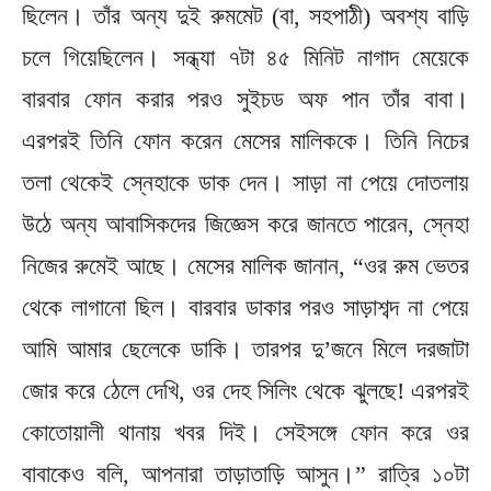
ছিলেন। তাঁর অন্য দুই রুমমেট (বা, সহপাঠী) অবশ্য বাড়ি
চলে গিয়েছিলেন। সন্ধ্যা ৭টা ৪৫ মিনিট নাগাদ মেয়েকে
বারবার ফোন করার পরও সুইচড অফ পান তাঁর বাবা।
এরপরই তিনি ফোন করেন মেসের মালিককে। তিনি নিচের
তলা থেকেই স্নেহাকে ডাক দেন। সাড়া না পেয়ে দোতলায়
উঠে অন্য আবাসিকদের জিজ্ঞেস করে জানতে পারেন, স্নেহা
নিজের রুমেই আছে। মেসের মালিক জানান, “ওর রুম ভেতর
থেকে লাগানো ছিল। বারবার ডাকার পরও সাড়াশব্দ না পেয়ে
আমি আমার ছেলেকে ডাকি। তারপর দু’জনে মিলে দরজাটা
জোর করে ঠেলে দেখি, ওর দেহ সিলিং থেকে ঝুলছে! এরপরই
কোতোয়ালী থানায় খবর দিই। সেইসঙ্গে ফোন করে ওর
বাবাকেও বলি, আপনারা তাড়াতাড়ি আসুন।” রাত্রি ১০টা