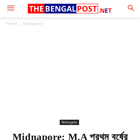
THE
BENGAL
POST
.N
E
T
Home
Midnapore
Midnapore
Midnapore: M.A প্রথম বর্ষের