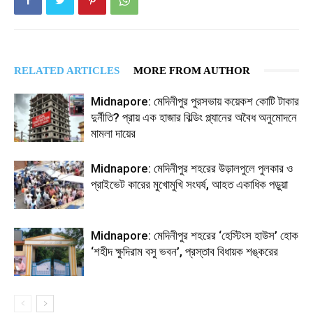
RELATED ARTICLES
MORE FROM AUTHOR
Midnapore: মেদিনীপুর পুরসভায় কয়েকশ কোটি টাকার
দুর্নীতি? প্রায় এক হাজার বিল্ডিং প্ল্যানের অবৈধ অনুমোদনে
মামলা দায়ের
Midnapore: মেদিনীপুর শহরের উড়ালপুলে পুলকার ও
প্রাইভেট কারের মুখোমুখি সংঘর্ষ, আহত একাধিক পড়ুয়া
Midnapore: মেদিনীপুর শহরের ‘হেস্টিংস হাউস’ হোক
‘শহীদ ক্ষুদিরাম বসু ভবন’, প্রস্তাব বিধায়ক শঙ্করের