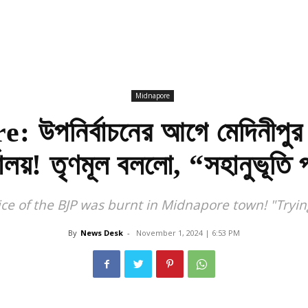
Midnapore
 উপনির্বাচনের আগে মেদিনীপুর 
লয়! তৃণমূল বললো, “সহানুভূতি পা
fice of the BJP was burnt in Midnapore town! "Tryi
By
News Desk
-
November 1, 2024 | 6:53 PM