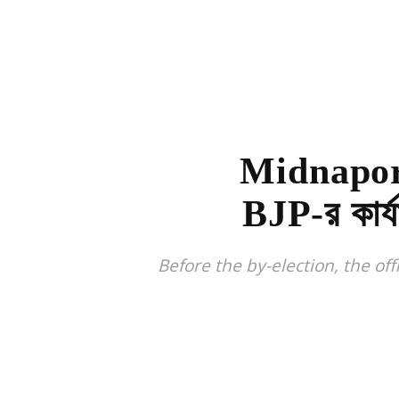
Midnapore:
BJP-র কার্যা
Before the by-election, the of