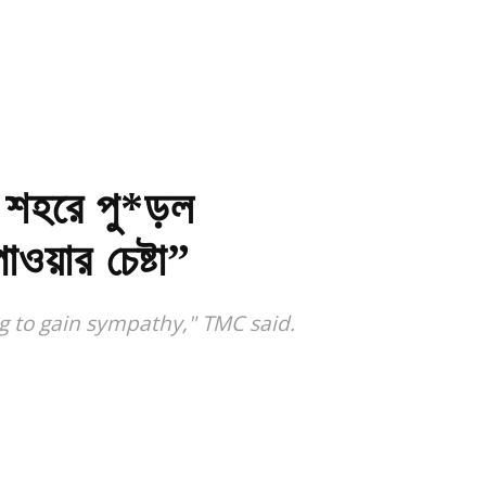
শহরে পু*ড়ল
ওয়ার চেষ্টা”
ng to gain sympathy," TMC said.