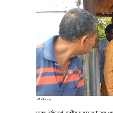
পার্টি অফিস ভাঙচুর:
সমস্ত অভিযোগ অস্বীকার করে তৃণমূলের জেলা 