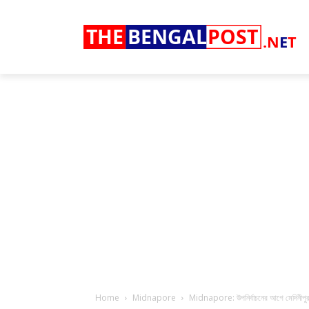
THE
BENGAL
POST
.N
E
T
Home
Midnapore
Midnapore: উপনির্বাচনের আগে মেদিনীপুর শহর