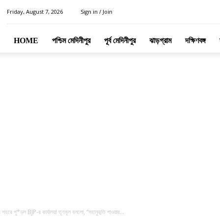
Friday, August 7, 2026
Sign in / Join
HOME
পশ্চিম মেদিনীপুর
পূর্ব মেদিনীপুর
ঝাড়গ্রাম
দক্ষিণবঙ্গ
ে পু*ড়ল BJP-র কার্যালয়! তৃণমূল বললো, “সহানুভূতি পাওয়ার...