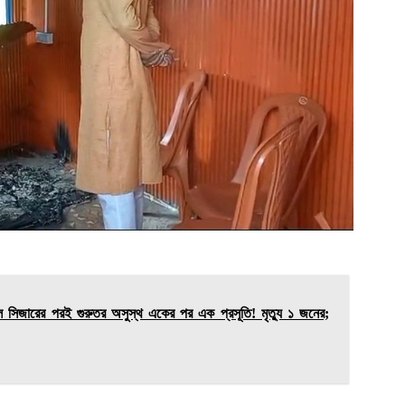
 সিজারের পরই গুরুতর অসুস্থ একের পর এক প্রসূতি! মৃত্যু ১ জনের;