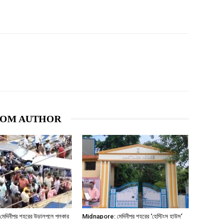
ROM AUTHOR
িনীপুর শহরের উড়ালপুলে পুলকার
Midnapore: মেদিনীপুর শহরের ‘হেস্টিংস হাউস’