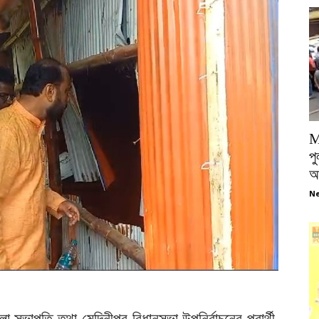
M
পু
আ
Ne
সভাপতি তথা মেদিনীপুর বিধানসভা উপনির্বাচনের প্রার্থী