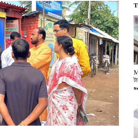
T
M
টা
Ne