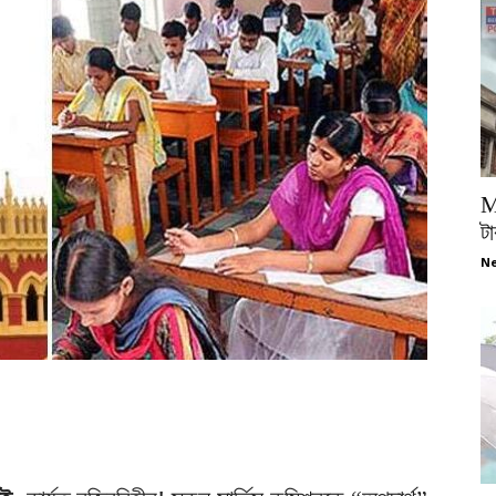
M
টা
Ne