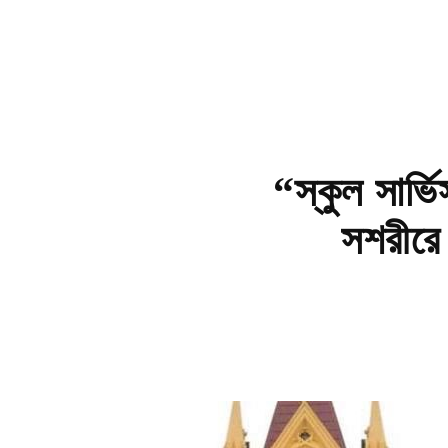
“স্কুল সার্
সশরীরে 