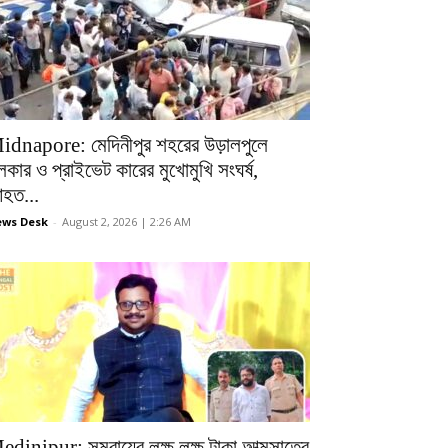
idnapore: মেদিনীপুর শহরের উড়ালপুলে
লকার ও প্রাইভেট কারের মুখোমুখি সংঘর্ষ,
হত...
ws Desk
-
August 2, 2026 | 2:26 AM
edinipur: সমবায়ের লক্ষ লক্ষ টাকা আত্মসাতের