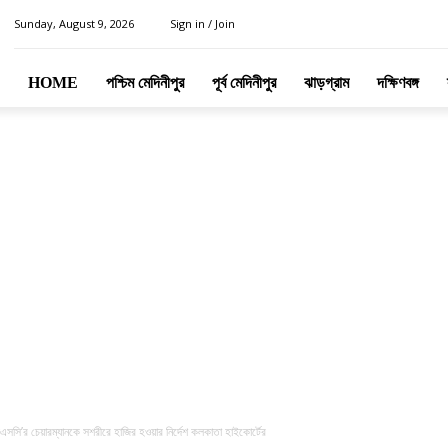
Sunday, August 9, 2026
Sign in / Join
HOME
পশ্চিম মেদিনীপুর
পূর্ব মেদিনীপুর
ঝাড়গ্রাম
দক্ষিণবঙ্গ
সএসসি’র চেয়ারম্যানকে সশরীরে হাজির হওয়ার নির্দেশ কলকাতা হাইকোর্টের