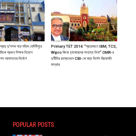
য় দু’দশক পরে পশ্চিম মেদিনীপুরে
Primary TET 2014: “প্রয়োজনে IBM, TCS,
থমিকে প্রধান শিক্ষক নিয়োগ
Wipro কিংবা হ্যাকারদের সাহায্য নিন!” OMR-র
 গেল আদালতের নির্দেশে
দুর্নীতির রহস্যভেদে CBI-কে কড়া নির্দেশ বিচারপতি
মান্থার
POPULAR POSTS