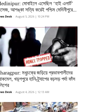
edinipur: মোবাইলে এসেছিল ‘হাই এলার্ট’
েসেজ, আশঙ্কা সত্যি করেই পশ্চিম মেদিনীপুরে...
ws Desk
-
August 5, 2026 | 10:24 PM
haragpur: মধুচক্রে জড়িয়ে প্রভাবশালীদের
ল্যাকমেল, খড়্গপুরে হানি-ট্র্যাপের বড়সড় পর্দা ফাঁস
ুলিশের
ws Desk
-
August 4, 2026 | 12:13 AM