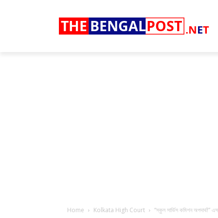
THE
BENGAL
POST
.N
E
T
Home
Kolkata High Court
“স্কুল সার্ভিস কমিশন অপদার্থ!” এ