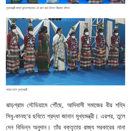
মুখ্যমন্ত্রী মমতা বন্দ্যোপাধ্যায়-কে বরণ করে নিলেন বীরবাহা হাঁসদা :
নাচের তালে মুখ্যমন্ত্রী :
ঝাড়গ্রাম স্টেডিয়ামে পৌঁছে, আদিবাসী সমাজের বীর শহিদ
সিধু-কানহু’র ছবিতে শ্রদ্ধা জানান মুখ্যমন্ত্রী। এরপর, তুলে
দেন বিভিন্ন অনুদান। তাঁর বক্তৃতায় রাজ্য সরকারের নানা