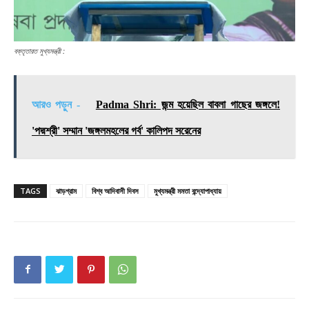
বক্তৃতারত মুখ্যমন্ত্রী :
আরও পড়ুন -
Padma Shri: জন্ম হয়েছিল বাবলা গাছের জঙ্গলে!
'পদ্মশ্রী' সম্মান 'জঙ্গলমহলের গর্ব' কালিপদ সরেনের
TAGS
ঝাড়গ্রাম
বিশ্ব আদিবাসী দিবস
মুখ্যমন্ত্রী মমতা বন্দ্যোপাধ্যায়