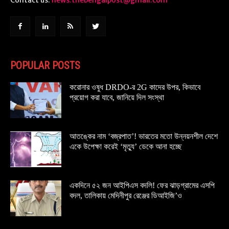
POPULAR POSTS
করোনার ওষুধ DRDO-র 2G কাদের উপর, কিভাবে
প্রয়োগ করা যাবে, জানিয়ে দিল সংস্থা
আতঙ্কের নাম ‘বজ্রপাত’! ভারতের মতো উন্নয়নশীল দেশে
একে উপেক্ষা করেই ‘মৃত্যু’ ডেকে আনা হচ্ছে
একদিনে ৫২ জন আইপিএস বদলি! ফের ঝাড়গ্রামের এসপি
বদল, তালিকায় মেদিনীপুর রেঞ্জের ডিআইজি’ও