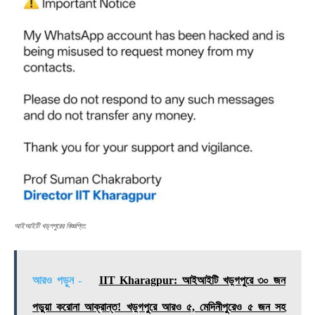
আইআইটি খড়্গপুরের বিজ্ঞপ্তি:
আরও পড়ুন -
IIT Kharagpur: আইআইটি খড়্গপুরে ৩০ জন
পড়ুয়া করোনা আক্রান্ত! খড়্গপুরে আরও ৫, মেদিনীপুরেও ৫ জন সহ