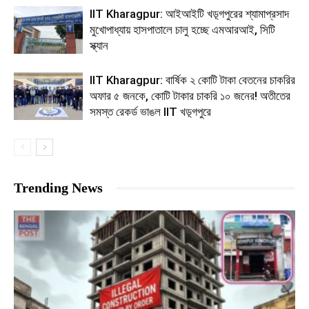
IIT Kharagpur: আইআইটি খড়্গপুরের শ্যামাপ্রসাদ
মুখোপাধ্যায় হাসপাতালে চালু হচ্ছে এমআরআই, সিটি
স্ক্যান
IIT Kharagpur: বার্ষিক ২ কোটি টাকা বেতনের চাকরির
অফার ৫ জনকে, কোটি টাকার চাকরি ১০ জনের! অতীতের
সমস্ত রেকর্ড ভাঙল IIT খড়্গপুরে
Trending News