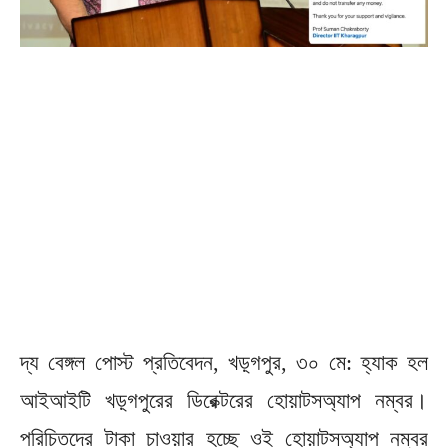
দ্য বেঙ্গল পোস্ট প্রতিবেদন, খড়্গপুর, ৩০ মে: হ্যাক হল
আইআইটি খড়্গপুরের ডিরেক্টরের হোয়াটসঅ্যাপ নম্বর।
পরিচিতদের টাকা চাওয়ার হচ্ছে ওই হোয়াটসঅ্যাপ নম্বর