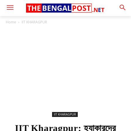
THE
BENGAL
POST
.N
E
T
Home
IIT KHARAGPUR
IIT KHARAGPUR
IIT Kharagpur: হ্যাকারদের