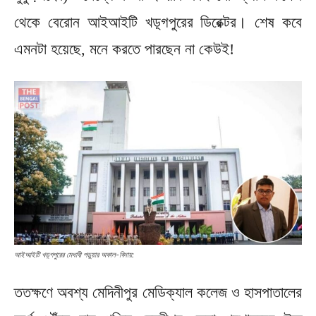
থেকে বেরোন আইআইটি খড়্গপুরের ডিরেক্টর। শেষ কবে
এমনটা হয়েছে, মনে করতে পারছেন না কেউই!
আইআইটি খড়্গপুরের মেধাবী পড়ুয়ার অকাল-বিদায়:
ততক্ষণে অবশ্য মেদিনীপুর মেডিক্যাল কলেজ ও হাসপাতালের