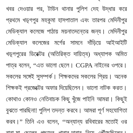
খবর দেওয়ার পর, টাউন থানার পুলিশ দেহ উদ্ধার করে
প্রথমে খড়্গপুর মহকুমা হাসপাতাল এবং তারপর মেদিনীপুর
মেডিক্যাল কলেজে পাঠায় ময়নাতদন্তের জন্য। মেদিনীপুর
মেডিক্যাল কলেজের মর্গের সামনে দাঁড়িয়ে আইআইটি
খড়্গপুরের ডিরেক্টর (অতিরিক্ত দায়িত্ব) অধ্যাপক অমিত
পাত্র বলেন, “এত ভালো ছেলে। CGPA নাইনের ওপরে।
সকলের সঙ্গেই সুসম্পর্ক। শিক্ষকদের সকলের প্রিয়। অনেক
শিক্ষকই প্রজেক্টের অফার দিয়েছিলেন। ভালো নাটক করত।
কোথাও কোনও নেতিবাচক কিছু খুঁজে পাইনি আমরা। কিছুই
বুঝতে পারছিনা! পুলিশ তদন্ত করবে। আমরা পূর্ণ সহযোগিতা
করব।” তিনি এও বলেন, “অন্যান্য রবিবারের মতোই ওর
বাবা-মা ছেলের পছন্দের খাবার-দাবার নিয়ে পৌঁছেছিলেন।