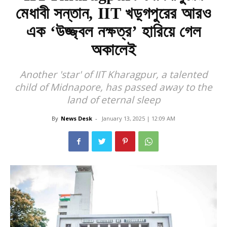
মেধাবী সন্তান, IIT খড়্গপুরের আরও
এক ‘উজ্জ্বল নক্ষত্র’ হারিয়ে গেল
অকালেই
Another 'star' of IIT Kharagpur, a talented
child of Midnapore, has passed away to the
land of eternal sleep
By
News Desk
-
January 13, 2025 | 12:09 AM