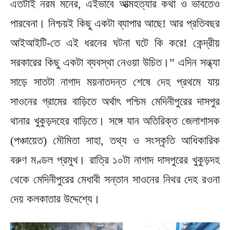
এতটাই নরম মনের, এইভাবে আত্মহত্যার কথা ও ভাবতেও
পারবেনা। নিশ্চয়ই কিছু একটা ব্যাপার আছে! আর প্রতিবছর
আইআইটি-তে এই ধরনের ঘটনা ঘটে কি করে! কেন্দ্রীয়
সরকারের কিছু একটা ব্যবস্থা নেওয়া উচিত।” এদিন সন্ধ্যা
সাড়ে সাতটা নাগাদ ময়নাতদন্ত শেষে দেহ প্রথমে যায়
সাওনের গ্রামের বাড়িতে অর্থাৎ পশ্চিম মেদিনীপুরের দাসপুর
থানার খুকুড়দহের বাড়িতে। সঙ্গে যান অতিরিক্ত জেলাশাসক
(পঞ্চায়েত) মৌমিতা সাহা, তথ্য ও সংস্কৃতি আধিকারিক
বরুণ মণ্ডল প্রমুখ। রাত্রি ১০টা নাগাদ দাসপুরের খুকুড়দহ
থেকে মেদিনীপুরের মেধাবী সন্তান সাওনের নিথর দেহ রওনা
দেয় কলকাতার উদ্দেশ্যে।