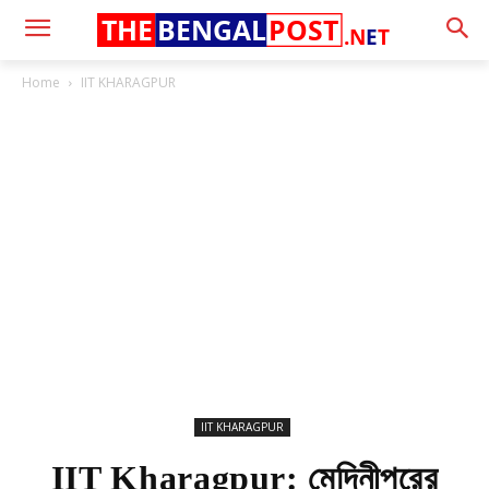
THE
BENGAL
POST
.N
E
T
Home
IIT KHARAGPUR
IIT KHARAGPUR
IIT Kharagpur: মেদিনীপুরের