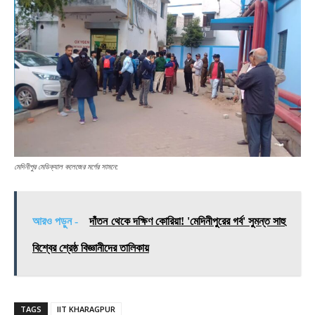
মেদিনীপুর মেডিক্যাল কলেজের মর্গের সামনে:
আরও পড়ুন -
দাঁতন থেকে দক্ষিণ কোরিয়া! 'মেদিনীপুরের গর্ব' সুমন্ত সাহু
বিশ্বের শ্রেষ্ঠ বিজ্ঞানীদের তালিকায়
TAGS
IIT KHARAGPUR