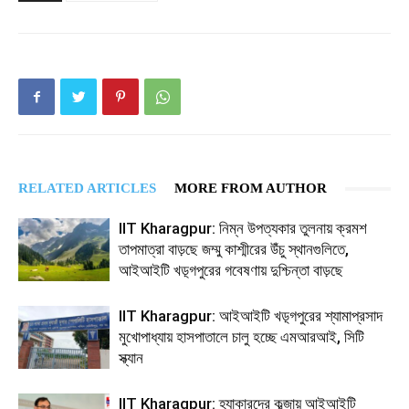
RELATED ARTICLES
MORE FROM AUTHOR
IIT Kharagpur: নিম্ন উপত্যকার তুলনায় ক্রমশ
তাপমাত্রা বাড়ছে জম্মু কাশ্মীরের উঁচু স্থানগুলিতে,
আইআইটি খড়্গপুরের গবেষণায় দুশ্চিন্তা বাড়ছে
IIT Kharagpur: আইআইটি খড়্গপুরের শ্যামাপ্রসাদ
মুখোপাধ্যায় হাসপাতালে চালু হচ্ছে এমআরআই, সিটি
স্ক্যান
IIT Kharagpur: হ্যাকারদের কব্জায় আইআইটি