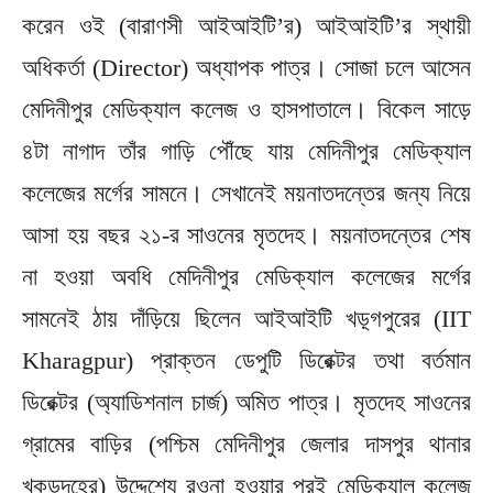
করেন ওই (বারাণসী আইআইটি’র) আইআইটি’র স্থায়ী
অধিকর্তা (Director) অধ্যাপক পাত্র। সোজা চলে আসেন
মেদিনীপুর মেডিক্যাল কলেজ ও হাসপাতালে। বিকেল সাড়ে
৪টা নাগাদ তাঁর গাড়ি পৌঁছে যায় মেদিনীপুর মেডিক্যাল
কলেজের মর্গের সামনে। সেখানেই ময়নাতদন্তের জন্য নিয়ে
আসা হয় বছর ২১-র সাওনের মৃতদেহ। ময়নাতদন্তের শেষ
না হওয়া অবধি মেদিনীপুর মেডিক্যাল কলেজের মর্গের
সামনেই ঠায় দাঁড়িয়ে ছিলেন আইআইটি খড়্গপুরের (IIT
Kharagpur) প্রাক্তন ডেপুটি ডিরেক্টর তথা বর্তমান
ডিরেক্টর (অ্যাডিশনাল চার্জ) অমিত পাত্র। মৃতদেহ সাওনের
গ্রামের বাড়ির (পশ্চিম মেদিনীপুর জেলার দাসপুর থানার
খুকুড়দহের) উদ্দেশ্যে রওনা হওয়ার পরই মেডিক্যাল কলেজ