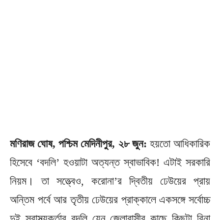
মণিরাজ ঘোষ, পশ্চিম মেদিনীপুর, ২৮ জুন:
হয়তো আধিকারিক
হিসেবে ‘বদলি’ হওয়াটা অত্যন্ত স্বাভাবিক! এটাই সরকারি
নিয়ম। তা সত্ত্বেও, করোনা’র দ্বিতীয় ঢেউয়ের প্রায়
অন্তিম পর্বে আর তৃতীয় ঢেউয়ের প্রাক্কালে একসঙ্গে সর্বোচ্চ
দুই স্বাস্থ্যকর্তার বদলি যেন জেলাবাসীর কাছে কিছুটা বিনা