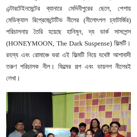
এন্টারটেইনমেন্টের ব্যানারে মেদিনীপুরের ছেলে, পেশায়
মেডিক্যাল রিপ্রেজেন্টেটিভ নীলের (নীলোৎপল চ্যাটার্জির)
পরিচালনায় তৈরি হয়েছে হানিমুন, দ্য ডার্ক সাসপেন্স
(HONEYMOON, The Dark Suspense) ফিল্মটি।
রহস্য এবং রোমাঞ্চে ভরা এই ফিল্মটি নিয়ে যথেষ্ট আশাবাদী
তরুণ পরিচালক নীল। ফিল্মের গল্প এবং ডায়লগ নীলেরই
লেখা।