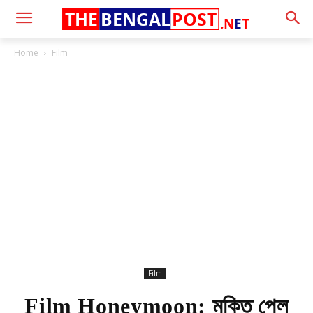
THE
BENGAL
POST
.N
E
T
Home
Film
Film
Film Honeymoon: মুক্তি পেল