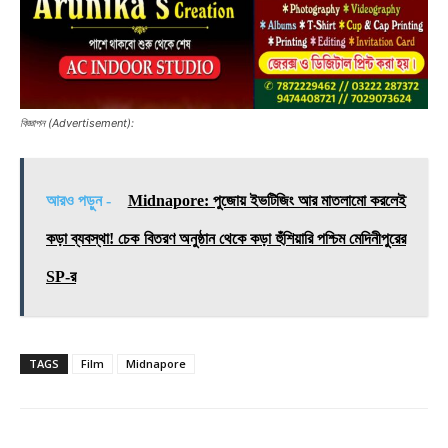
বিজ্ঞাপন (Advertisement):
আরও পড়ুন -
Midnapore: পুজোয় ইভটিজিং আর মাতলামো করলেই
কড়া ব্যবস্থা! চেক বিতরণ অনুষ্ঠান থেকে কড়া হুঁশিয়ারি পশ্চিম মেদিনীপুরের
SP-র
TAGS
Film
Midnapore