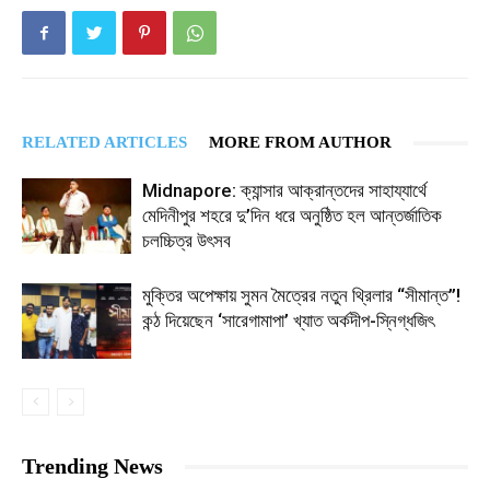
RELATED ARTICLES
MORE FROM AUTHOR
Midnapore: ক্যান্সার আক্রান্তদের সাহায্যার্থে
মেদিনীপুর শহরে দু’দিন ধরে অনুষ্ঠিত হল আন্তর্জাতিক
চলচ্চিত্র উৎসব
মুক্তির অপেক্ষায় সুমন মৈত্রের নতুন থ্রিলার “সীমান্ত”!
কন্ঠ দিয়েছেন ‘সারেগামাপা’ খ্যাত অর্কদীপ-স্নিগ্ধজিৎ
Trending News