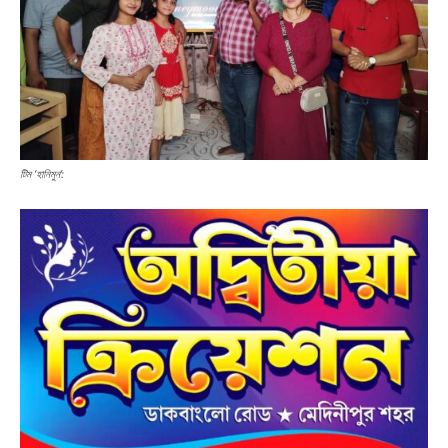
টিম ‘হানিমুন’: