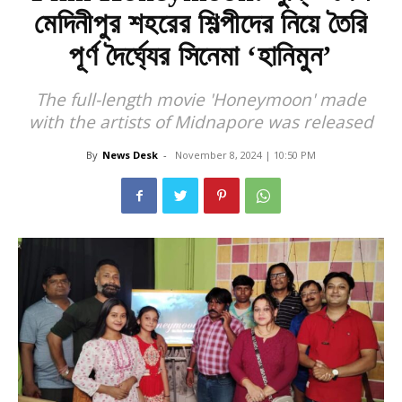
মেদিনীপুর শহরের শিল্পীদের নিয়ে তৈরি
পূর্ণ দৈর্ঘ্যের সিনেমা ‘হানিমুন’
The full-length movie 'Honeymoon' made
with the artists of Midnapore was released
By
News Desk
-
November 8, 2024 | 10:50 PM