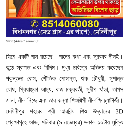
বিজ্ঞাপন (Advertisement):
ফিল্মে একটি গান রয়েছে। গানের কথা এবং সুরকার নীলই।
কন্ঠে স্বাগত এবং রিদিম। মুখ্য চরিত্রে অভিনয় করেছেন
শকুন্তলা বোস, শৌভিক মোহান্ত, ঋক চৌধুরী, সুশান্ত
ঘোষ, প্রিয়াঙ্কা আঢ্য, রাজ চক্রবর্তী, সুদীপ খাঁড়া, তাপস
জানা, নীল নিজে এবং তার কন্যা শিশুশিল্পী নীলাক্ষি চ্যাটার্জী।
মেদিনীপুর শহরের শ্রী আরবিন্দ শিশু উদ্যানের 3D
প্রেক্ষাগৃহে আজ, শনিবার (৯ নভেম্বর) সকাল ১০টায় মুক্তি