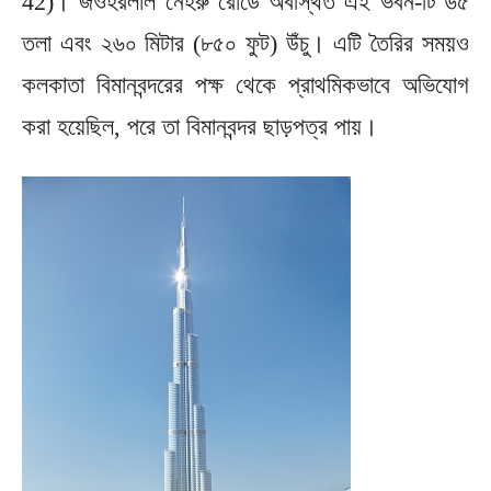
42)। জওহরলাল নেহরু রোডে অবস্থিত এই ভবন-টি ৬৫
তলা এবং ২৬০ মিটার (৮৫০ ফুট) উঁচু। এটি তৈরির সময়ও
কলকাতা বিমানবন্দরের পক্ষ থেকে প্রাথমিকভাবে অভিযোগ
করা হয়েছিল, পরে তা বিমানবন্দর ছাড়পত্র পায়।