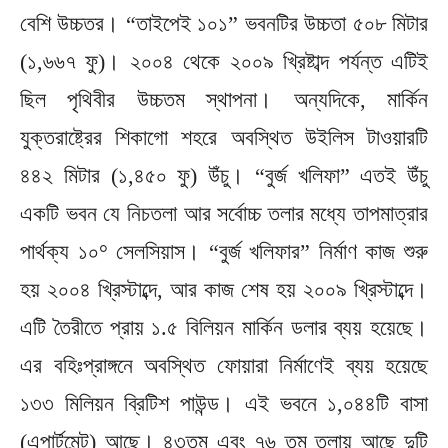
বেশি উচ্চতর। “তাইপেই ১০১” ভবনটির উচ্চতা ৫০৮ মিটার
(১,৬৬৭ ফু)। ২০০৪ থেকে ২০০৯ খ্রিষ্টাব্দ পর্যন্ত এটিই
ছিল পৃথিবীর উচ্চতম স্থাপনা। অন্যদিকে, মার্কিন
যুক্তরাষ্ট্রের শিকাগো শহরে অবস্থিত উইলিস টাওয়ারটি
৪৪২ মিটার (১,৪৫০ ফু) উঁচু। “বুর্জ খলিফা” এতই উঁচু
একটি ভবন যে নিচতলা আর সর্বোচ্চ তলার মধ্যে তাপমাত্রার
পার্থক্য ১০° সেলসিয়াস। “বুর্জ খলিফার” নির্মাণ কাজ শুরু
হয় ২০০৪ খ্রিস্টাব্দে, আর কাজ শেষ হয় ২০০৯ খ্রিস্টাব্দে।
এটি তৈরীতে প্রায় ১.৫ বিলিয়ন মার্কিন ডলার ব্যয় হয়েছে।
এর বহিঃপ্রাঙ্গনে অবস্থিত ফোয়ারা নির্মাণেই ব্যয় হয়েছে
১৩৩ মিলিয়ন ব্রিটিশ পাউন্ড। এই ভবনে ১,০৪৪টি বাসা
(এপার্টমেন্ট) আছে। ৪৩তম এবং ৭৬ তম তলায় আছে দুটি