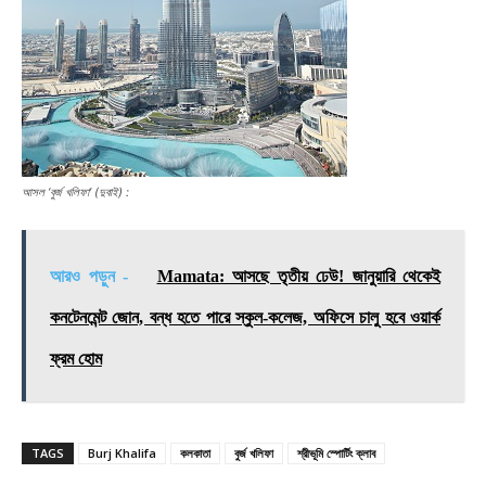
আসল ‘বুর্জ খলিফা’ (দুবাই) :
আরও পড়ুন -
Mamata: আসছে তৃতীয় ঢেউ! জানুয়ারি থেকেই
কনটেনমেন্ট জোন, বন্ধ হতে পারে স্কুল-কলেজ, অফিসে চালু হবে ওয়ার্ক
ফ্রম হোম
TAGS
Burj Khalifa
কলকাতা
বুর্জ খলিফা
শ্রীভূমি স্পোর্টিং ক্লাব