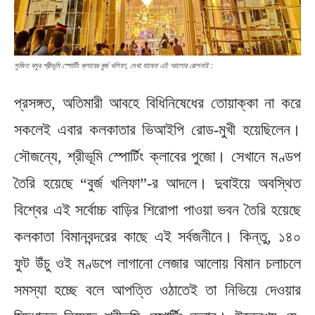
সুজিত বসুর শ্রীভূমি স্পোর্টিং ক্লাবের বুর্জ খলিফা, দেখা যাবেনা এই আলোর রোশনাই :
প্রসঙ্গত, অতিমারী আবহে বিধিনিষেধের তোয়াক্কা না করে
সকলেই এবার কলকাতার ভিআইপি রোড-মুখী হয়েছিলেন।
সৌজন্যে, শ্রীভূমি স্পোর্টিং ক্লাবের পুজো। সেখানে মণ্ডপ
তৈরি হয়েছে “বুর্জ খলিফা”-র আদলে। দুবাইয়ে অবস্থিত
বিশ্বের এই সর্বোচ্চ বাড়ির শিরোপা পাওয়া ভবন তৈরি হয়েছে
কলকাতা বিমানবন্দরের কাছে এই সর্বজনীনে। কিন্তু, ১৪০
ফুট উঁচু ওই মণ্ডপে লাগানো লেজার আলোয় বিমান চলাচলে
সমস্যা হচ্ছে বলে আপত্তি ওঠাতেই তা নিভিয়ে দেওয়ার