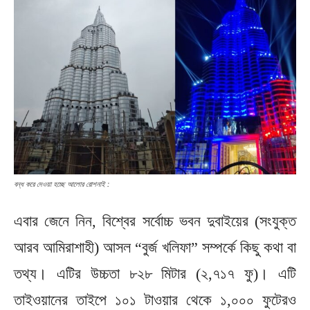
বন্ধ করে দেওয়া হচ্ছে আলোর রোশনাই :
এবার জেনে নিন, বিশ্বের সর্বোচ্চ ভবন দুবাইয়ের (সংযুক্ত
আরব আমিরাশাহী) আসল “বুর্জ খলিফা” সম্পর্কে কিছু কথা বা
তথ্য। এটির উচ্চতা ৮২৮ মিটার (২,৭১৭ ফু)। এটি
তাইওয়ানের তাইপে ১০১ টাওয়ার থেকে ১,০০০ ফুটেরও