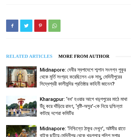
RELATED ARTICLES
MORE FROM AUTHOR
Midnapore: দেবীর স্বপাদেশে শ্মশান সংলগ্ন পুকুর
থেকে মূর্তি সংগ্রহ করেছিলেন এক সাধু, মেদিনীপুরের
সিদ্ধেশ্বরী কালীমন্দির প্রতিষ্ঠার কাহিনী জানেন?
Kharagpur: ‘বধ’ হওয়ার আগে খড়্গপুরের মাঠে মাথা
উঁচু করে দাঁড়িয়ে রাবণ, ‘বৃষ্টি-অসুর’-কে নিয়ে দুশ্চিন্তা
কাটছে দশেরা কমিটির
Midnapore: ‘নিশ্চিন্তে ঠাকুর দেখুন’, অষ্টমীর রাতে
বাইক ছুটিয়ে মেদিনীপুর থেকে খড়্গপুরে পুলিশ সুপার