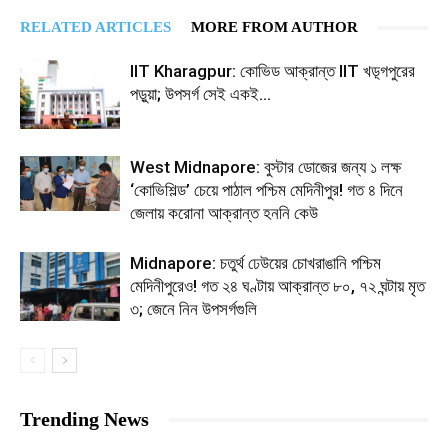
RELATED ARTICLES
MORE FROM AUTHOR
IIT Kharagpur: কোভিড আক্রান্ত IIT খড়্গপুরের
পড়ুয়া; উপসর্গ সেই একই…
West Midnapore: বুস্টার ডোজের জন্য ১ লক্ষ
‘কোভিশিল্ড’ চেয়ে পাঠাল পশ্চিম মেদিনীপুর! গত ৪ দিনে
জেলায় করোনা আক্রান্ত হননি কেউ
Midnapore: চতুর্থ ঢেউয়ের চোখরাঙানি পশ্চিম
মেদিনীপুরেও! গত ২৪ ঘণ্টায় আক্রান্ত ৮০, ৭২ ঘন্টায় মৃত
৩; জেনে নিন উপসর্গগুলি
Trending News