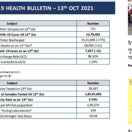
M
পু
আ
Ne
M