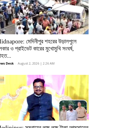
idnapore: মেদিনীপুর শহরের উড়ালপুলে
লকার ও প্রাইভেট কারের মুখোমুখি সংঘর্ষ,
হত...
ws Desk
-
August 2, 2026 | 2:26 AM
edinipur: সমবায়ের লক্ষ লক্ষ টাকা আত্মসাতের