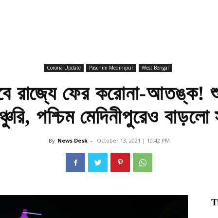
Corona Update
Paschim Medinipur
West Bengal
সবে রাজ্যে ফের করোনা-আতঙ্ক! শ
্চুরি, পশ্চিম মেদিনীপুরেও বাড়লো
By
News Desk
-
October 13, 2021 | 10:42 PM
T