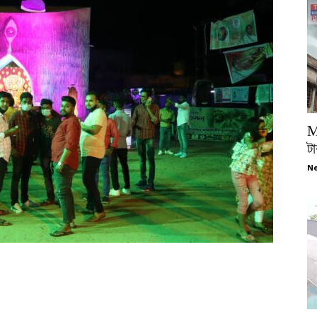
M
টা
Ne