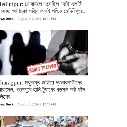
edinipur: মোবাইলে এসেছিল ‘হাই এলার্ট’
েসেজ, আশঙ্কা সত্যি করেই পশ্চিম মেদিনীপুরে...
ws Desk
-
August 5, 2026 | 10:24 PM
haragpur: মধুচক্রে জড়িয়ে প্রভাবশালীদের
ল্যাকমেল, খড়্গপুরে হানি-ট্র্যাপের বড়সড় পর্দা ফাঁস
ুলিশের
ws Desk
-
August 4, 2026 | 12:13 AM