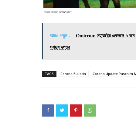
শিকেয় উঠেছে করোনা বিধি :
আরও পড়ুন -
Omicron: মহারাষ্ট্রে একসঙ্গে ৭ জন 
স্বাস্থ্য দপ্তর
TAGS
Corona Bulletin
Corona Update Paschim M