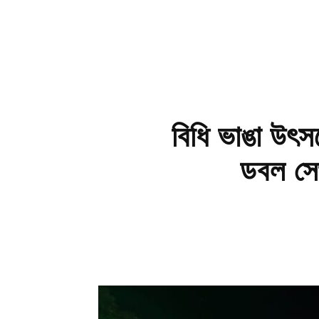
বিধি ভাঙা উৎ
ডবল সেঞ