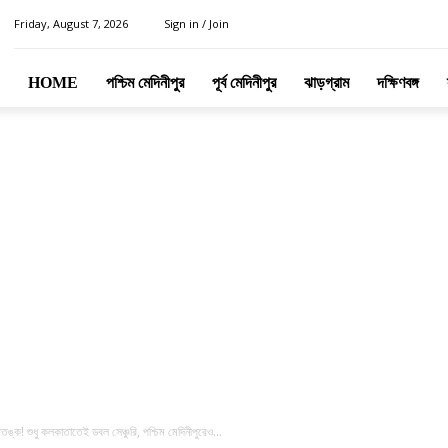
Friday, August 7, 2026
Sign in / Join
HOME
পশ্চিম মেদিনীপুর
পূর্ব মেদিনীপুর
ঝাড়গ্রাম
দক্ষিণবঙ্গ
্ক! শুধু কলকাতাতেই ডবল সেঞ্চুরি, পশ্চিম মেদিনীপুরেও...