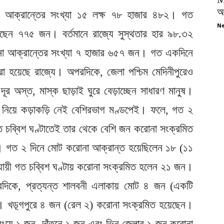
অপ
া আক্রান্তের সংখ্যা ১৫ লক্ষ ৭৮ হাজার ৪৮২। গত
Ne
েছেন ৭৭৫ জন। বর্তমানে রাজ্যে সুস্থতার হার ৯৮.৩২
োনা আক্রান্তের সংখ্যা ৭ হাজার ৬৫৭ জন। গত একদিনে
া হয়েছে রাজ্যে। অপরদিকে, জেলা পশ্চিম মেদিনীপুরেও
দূর অস্ত, মাস্ক ছাড়াই ঘুরে বেড়াচ্ছেন সাধারণ মানুষ।
িধি নিয়ে কড়াকড়ি নেই বেশিরভাগ মণ্ডপেই। ফলে, গত ২
 চব্বিশ ঘণ্টাতেই তার থেকে বেশি জন করোনা সংক্রমিত
ায়ী। গত ২ দিনে মোট করোনা আক্রান্ত হয়েছিলেন ১৮ (১১
ায়ী গত চব্বিশ ঘণ্টায় করোনা সংক্রমিত হলেন ২১ জন।
দিকে, প্রত্যন্ত শালবনী এলাকায় মোট ৪ জন (একটি
। খড়্গপুরে ৪ জন (রেল ২) করোনা সংক্রমিত হয়েছেন।
সবংয়ে ১ জন, দাঁতনে ১ জন এবং ভিন জেলার ১ জন করোনা