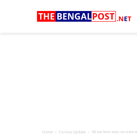
THE
BENGAL
POST
.N
E
T
Home
Corona Update
বিধি ভাঙা উৎসবে রাজ্যে ফের করোনা-আতঙ