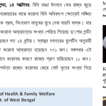
M
পন্ডা, ১৪ অক্টোবর
: বিধি ভাঙা উৎসবে ফের রাজ্য জুড়ে
ম
জোয়ারের মাঝে করোনা বিধি অধিকাংশ ক্ষেত্রেই লঙ্ঘিত
Ne
ে গ্রাম, সিংহভাগ মানুষের মুখে দেখা যায়নি মাস্ক। যার
 করোনা আক্রান্তের সংখ্যা পেরিয়ে গিয়েছে দু’শোর গন্ডী!
ন গত ২৪ ঘন্টায়। স্বাস্থ্য দফতরের বুলেটিন অনুযায়ী
োট করোনা আক্রান্ত হয়েছেন ৭৭১ জন। মঙ্গলবার এই
নে করোনার কারণে রাজ্যে প্রাণ হারিয়েছেন ১১ জন।
র্যন্ত রাজ্যে করোনার জেরে মোট মৃতের সংখ্যা গিয়ে
K
ব্
প
Ne