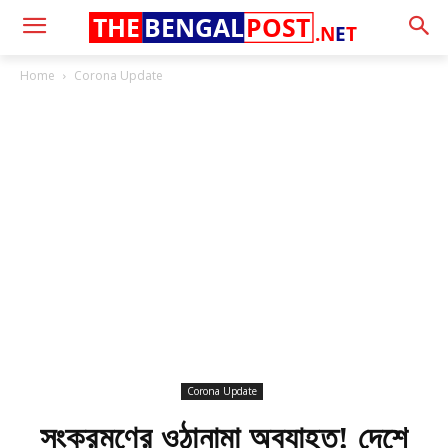
THE
BENGAL
POST
.N
E
T
Home
Corona Update
Corona Update
সংক্রমণের ওঠানামা অব্যাহত! দেশে