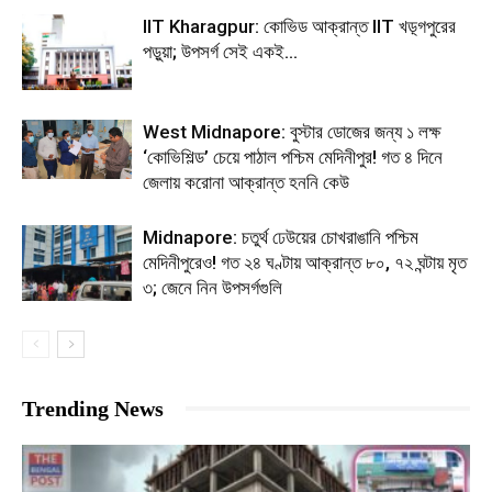
IIT Kharagpur: কোভিড আক্রান্ত IIT খড়্গপুরের
পড়ুয়া; উপসর্গ সেই একই…
West Midnapore: বুস্টার ডোজের জন্য ১ লক্ষ
‘কোভিশিল্ড’ চেয়ে পাঠাল পশ্চিম মেদিনীপুর! গত ৪ দিনে
জেলায় করোনা আক্রান্ত হননি কেউ
Midnapore: চতুর্থ ঢেউয়ের চোখরাঙানি পশ্চিম
মেদিনীপুরেও! গত ২৪ ঘণ্টায় আক্রান্ত ৮০, ৭২ ঘন্টায় মৃত
৩; জেনে নিন উপসর্গগুলি
Trending News