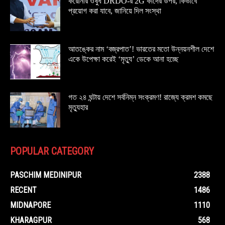
করোনার ওষুধ DRDO-র 2G কাদের উপর, কিভাবে
প্রয়োগ করা যাবে, জানিয়ে দিল সংস্থা
আতঙ্কের নাম ‘বজ্রপাত’! ভারতের মতো উন্নয়নশীল দেশে
একে উপেক্ষা করেই ‘মৃত্যু’ ডেকে আনা হচ্ছে
গত ২৪ ঘন্টায় দেশে সর্বনিম্ন সংক্রমণ! রাজ্যে ক্রমশ কমছে
মৃত্যুহার
POPULAR CATEGORY
PASCHIM MEDINIPUR
2388
RECENT
1486
MIDNAPORE
1110
KHARAGPUR
568