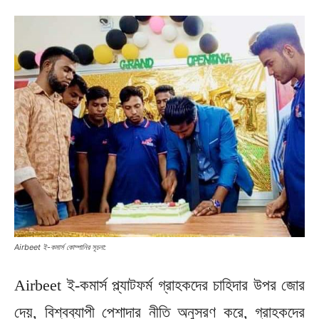
Airbeet ই-কমার্স কোম্পানির সূচনা:
Airbeet ই-কমার্স প্ল্যাটফর্ম গ্রাহকদের চাহিদার উপর জোর
দেয়, বিশ্বব্যাপী পেশাদার নীতি অনুসরণ করে, গ্রাহকদের