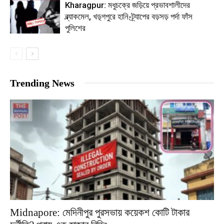
Kharagpur: মধুচক্রে জড়িয়ে প্রভাবশালীদের
ব্ল্যাকমেল, খড়্গপুরে হানি-ট্র্যাপের বড়সড় পর্দা ফাঁস
পুলিশের
Trending News
Midnapore: মেদিনীপুর পুরসভায় কয়েকশ কোটি টাকার