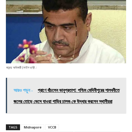
শুভেন্দু অধিকারী (ফাইল ছবি) :
আরও পড়ুন -
প্রাণে বাঁচলেন ভানুপ্রতাপ! পশ্চিম মেদিনীপুরের শালবনীতে
জলের তোড়ে ভেসে যাওয়া গাড়ির চালক-কে উদ্ধার করলেন স্থানীয়রা
TAGS
Midnapore
VCCB