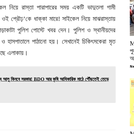
কেল নিয়ে রাস্তা পারাপারের সময় একটি ভাদুতলা গামী
ে ওই প্রৌঢ়’কে ধাক্কা মারে! সাইকেল নিয়ে মাঝরাস্তায়
 পিড়াকাটা পুলিশ পোস্টে খবর দেন। পুলিশ ও স্থানীয়দের
লেজ ও হাসপাতালে পাঠানো হয়। সেখানেই চিকিৎসকেরা মৃত
M
পু
েছে এলাকায়।
আ
Ne
যে আলু কিনবে সরকার! BDO আর কৃষি আধিকারিক মাঠে পৌঁছতেই তেড়ে
M