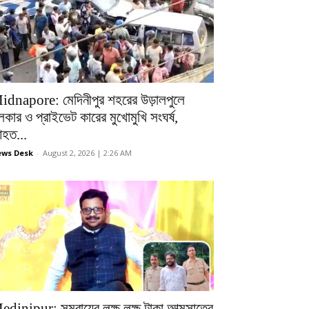
idnapore: মেদিনীপুর শহরের উড়ালপুলে
লকার ও প্রাইভেট কারের মুখোমুখি সংঘর্ষ,
হত...
ws Desk
-
August 2, 2026 | 2:26 AM
edinipur: সমবায়ের লক্ষ লক্ষ টাকা আত্মসাতের