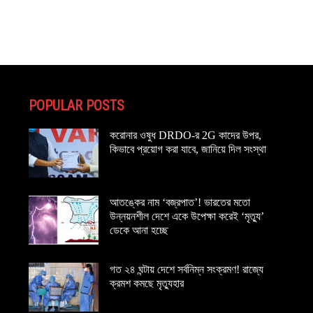
POPULAR POSTS
করোনার ওষুধ DRDO-র 2G কাদের উপর,
কিভাবে প্রয়োগ করা যাবে, জানিয়ে দিল সংস্থা
আতঙ্কের নাম ‘বজ্রপাত’! ভারতের মতো
উন্নয়নশীল দেশে একে উপেক্ষা করেই ‘মৃত্যু’
ডেকে আনা হচ্ছে
গত ২৪ ঘন্টায় দেশে সর্বনিম্ন সংক্রমণ! রাজ্যে
ক্রমশ কমছে মৃত্যুহার