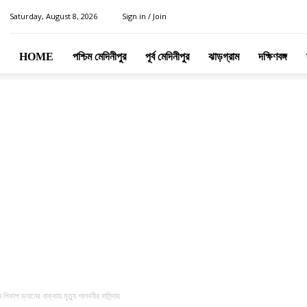
Saturday, August 8, 2026
Sign in / Join
HOME
পশ্চিম মেদিনীপুর
পূর্ব মেদিনীপুর
ঝাড়গ্রাম
দক্ষিণবঙ্গ
ীন পিকাপ ভ্যানের ধাক্কায় মৃত্যু শালবনীর বাসিন্দার