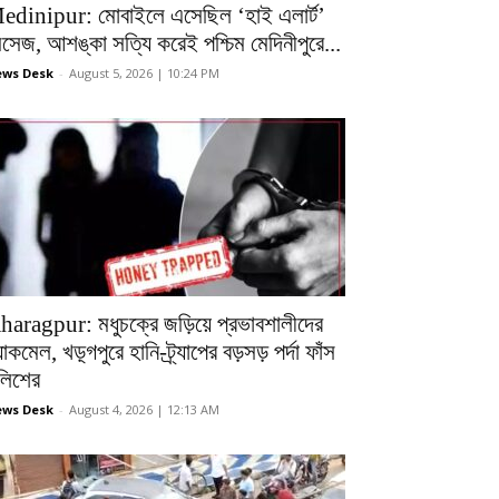
edinipur: মোবাইলে এসেছিল ‘হাই এলার্ট’
েসেজ, আশঙ্কা সত্যি করেই পশ্চিম মেদিনীপুরে...
ws Desk
-
August 5, 2026 | 10:24 PM
haragpur: মধুচক্রে জড়িয়ে প্রভাবশালীদের
ল্যাকমেল, খড়্গপুরে হানি-ট্র্যাপের বড়সড় পর্দা ফাঁস
ুলিশের
ws Desk
-
August 4, 2026 | 12:13 AM