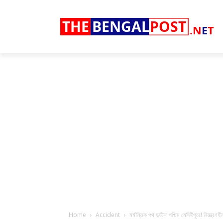
THE
BENGAL
POST
.N
E
T
Home
Accident
মর্মান্তিক পথ দুর্ঘটনা পশ্চিম মেদিনীপুরে! নিয়ন্ত্রণহ