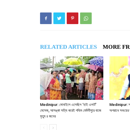
RELATED ARTICLES
MORE F
Medinipur: মোবাইলে এসেছিল ‘হাই এলার্ট’
Medinipur: সমবা
মেসেজ, আশঙ্কা সত্যি করেই পশ্চিম মেদিনীপুরে বাজে
অপরাধে সবংয়ের 
মৃত্যু ৪ জনের