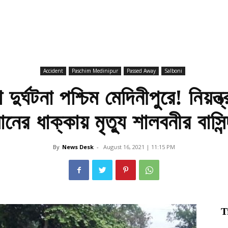
Accident
Paschim Medinipur
Passed Away
Salboni
 দুর্ঘটনা পশ্চিম মেদিনীপুরে! নিয়ন
ানের ধাক্কায় মৃত্যু শালবনীর বাসিন
By
News Desk
-
August 16, 2021 | 11:15 PM
T