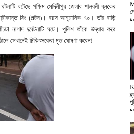
M
ঘটনাটি ঘটেছে পশ্চিম মেদিনীপুর জেলার শালবনী ব্লকের
ম
্রীকান্ত সিং (পল্টন)। বয়স আনুমানিক ৭০। তাঁর বাড়ি
Ne
চটা নাগাদ দুর্ঘটনাটি ঘটে। পুলিশ তাঁকে উদ্ধার করে
ঠালে সেখানেই চিকিৎসকেরা মৃত ঘোষণা করেন!
K
ব্
প
Ne