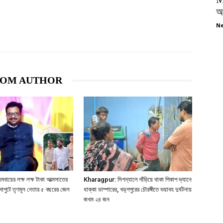
অপ
Ne
ROM AUTHOR
য়ের লক্ষ লক্ষ টাকা আত্মসাতের
Kharagpur: সিগন্যালে দাঁড়িয়ে থাকা পিকাপ ভ্যানে
দাপুটে তৃণমূল নেতার ৫ বছরের জেল
ধাক্কা ডাম্পারের, খড়্গপুরের চৌরঙ্গীতে ভয়াবহ দুর্ঘটনায়
জখম ২৪ জন