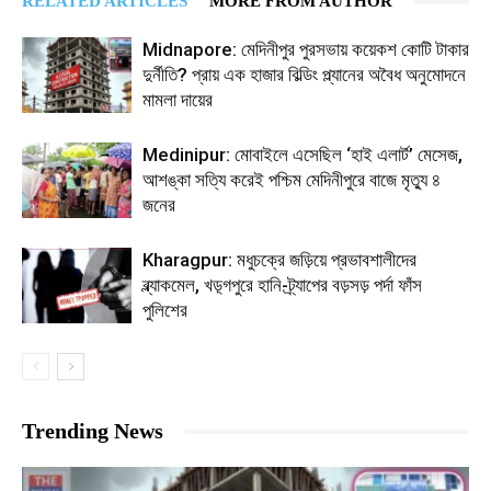
RELATED ARTICLES
MORE FROM AUTHOR
Midnapore: মেদিনীপুর পুরসভায় কয়েকশ কোটি টাকার
দুর্নীতি? প্রায় এক হাজার বিল্ডিং প্ল্যানের অবৈধ অনুমোদনে
মামলা দায়ের
Medinipur: মোবাইলে এসেছিল ‘হাই এলার্ট’ মেসেজ,
আশঙ্কা সত্যি করেই পশ্চিম মেদিনীপুরে বাজে মৃত্যু ৪
জনের
Kharagpur: মধুচক্রে জড়িয়ে প্রভাবশালীদের
ব্ল্যাকমেল, খড়্গপুরে হানি-ট্র্যাপের বড়সড় পর্দা ফাঁস
পুলিশের
Trending News