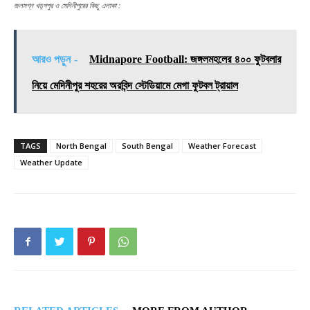
জলমগ্ন খড়্গপুর ও মেদিনীপুরের কিছু এলাকা :
আরও পড়ুন -
Midnapore Football: জঙ্গলমহলের ৪০০ ফুটবলার
নিয়ে মেদিনীপুর শহরের অরবিন্দ স্টেডিয়ামে মেগা ফুটবল ট্রায়াল
TAGS
North Bengal
South Bengal
Weather Forecast
Weather Update