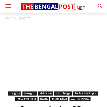
THE
BENGAL
POST
.N
E
T
Home
Jhargram
Jhargram
Kharagpur
Midnapore
North Bengal
Paschim Medinipur
Purba Medinipur
Recent
South Bengal
Weather Update