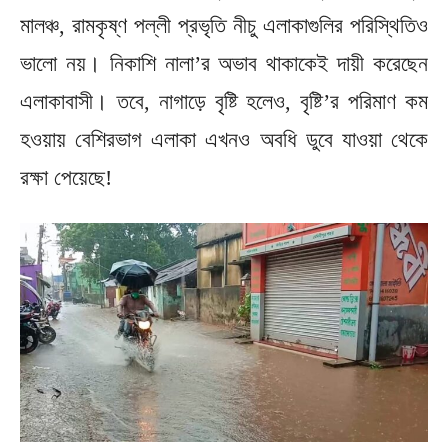
মালঞ্চ, রামকৃষ্ণ পল্লী প্রভৃতি নীচু এলাকাগুলির পরিস্থিতিও
ভালো নয়। নিকাশি নালা’র অভাব থাকাকেই দায়ী করেছেন
এলাকাবাসী। তবে, নাগাড়ে বৃষ্টি হলেও, বৃষ্টি’র পরিমাণ কম
হওয়ায় বেশিরভাগ এলাকা এখনও অবধি ডুবে যাওয়া থেকে
রক্ষা পেয়েছে!