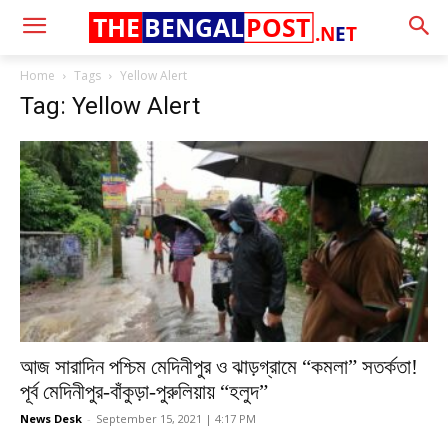
THE
BENGAL
POST
.N
E
T
Home
Tags
Yellow Alert
Tag: Yellow Alert
আজ সারাদিন পশ্চিম মেদিনীপুর ও ঝাড়গ্রামে “কমলা” সতর্কতা!
পূর্ব মেদিনীপুর-বাঁকুড়া-পুরুলিয়ায় “হলুদ”
News Desk
-
September 15, 2021 | 4:17 PM