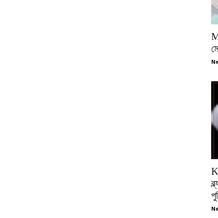
M
ম
Ne
K
ব্
প
Ne