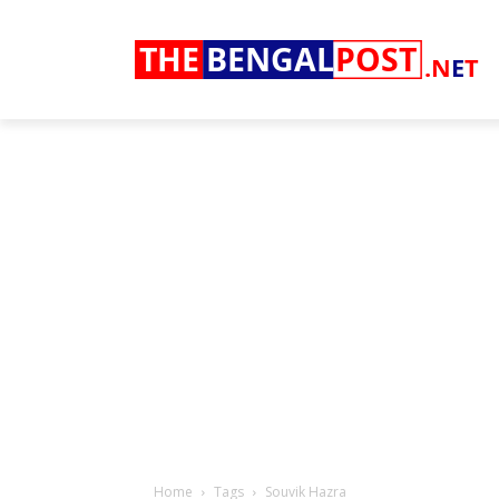
THE
BENGAL
POST
.N
E
T
Home
Tags
Souvik Hazra