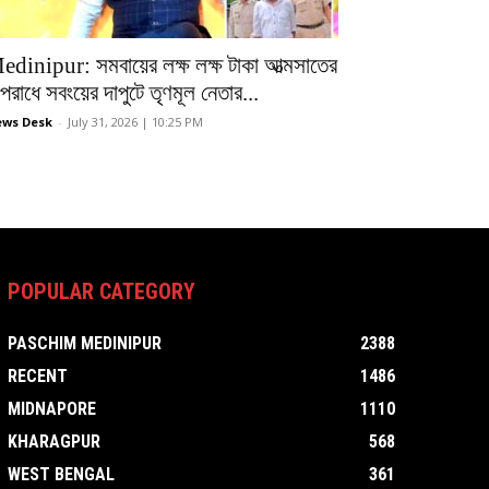
edinipur: সমবায়ের লক্ষ লক্ষ টাকা আত্মসাতের
রাধে সবংয়ের দাপুটে তৃণমূল নেতার...
ws Desk
-
July 31, 2026 | 10:25 PM
POPULAR CATEGORY
PASCHIM MEDINIPUR
2388
RECENT
1486
MIDNAPORE
1110
KHARAGPUR
568
WEST BENGAL
361