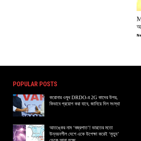
M
অপ
Ne
POPULAR POSTS
করোনার ওষুধ DRDO-র 2G কাদের উপর,
কিভাবে প্রয়োগ করা যাবে, জানিয়ে দিল সংস্থা
আতঙ্কের নাম ‘বজ্রপাত’! ভারতের মতো
উন্নয়নশীল দেশে একে উপেক্ষা করেই ‘মৃত্যু’
ডেকে আনা হচ্ছে