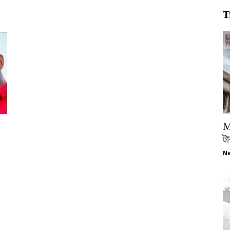
T
M
টা
Ne