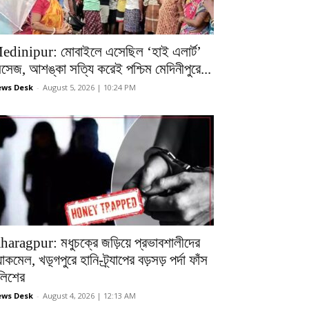
edinipur: মোবাইলে এসেছিল ‘হাই এলার্ট’
েসেজ, আশঙ্কা সত্যি করেই পশ্চিম মেদিনীপুরে...
ws Desk
-
August 5, 2026 | 10:24 PM
haragpur: মধুচক্রে জড়িয়ে প্রভাবশালীদের
ল্যাকমেল, খড়্গপুরে হানি-ট্র্যাপের বড়সড় পর্দা ফাঁস
ুলিশের
ws Desk
-
August 4, 2026 | 12:13 AM