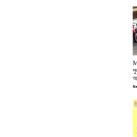
M
পু
আ
Ne