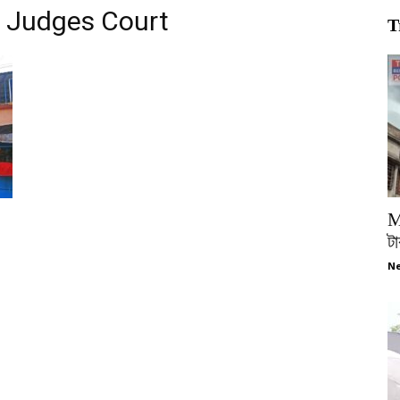
t Judges Court
T
M
টা
Ne