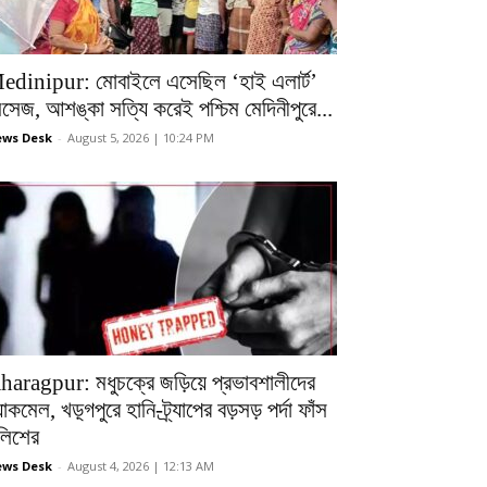
edinipur: মোবাইলে এসেছিল ‘হাই এলার্ট’
েসেজ, আশঙ্কা সত্যি করেই পশ্চিম মেদিনীপুরে...
ws Desk
-
August 5, 2026 | 10:24 PM
haragpur: মধুচক্রে জড়িয়ে প্রভাবশালীদের
ল্যাকমেল, খড়্গপুরে হানি-ট্র্যাপের বড়সড় পর্দা ফাঁস
ুলিশের
ws Desk
-
August 4, 2026 | 12:13 AM