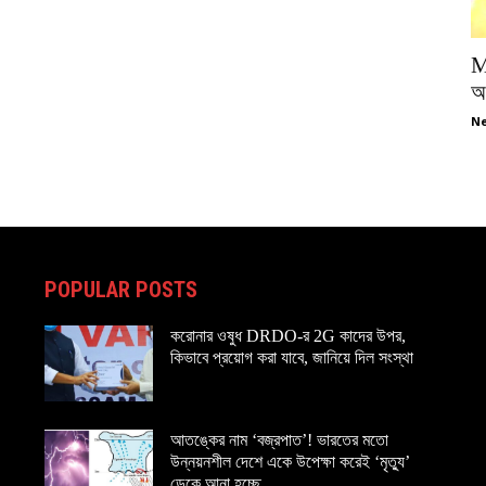
M
অপ
Ne
POPULAR POSTS
করোনার ওষুধ DRDO-র 2G কাদের উপর,
কিভাবে প্রয়োগ করা যাবে, জানিয়ে দিল সংস্থা
আতঙ্কের নাম ‘বজ্রপাত’! ভারতের মতো
উন্নয়নশীল দেশে একে উপেক্ষা করেই ‘মৃত্যু’
ডেকে আনা হচ্ছে