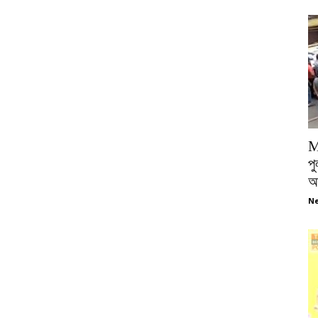
M
পু
আ
Ne