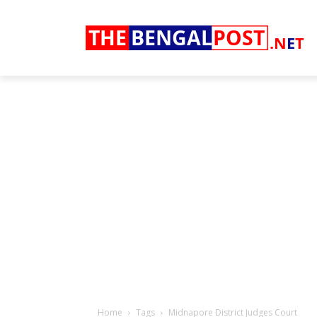
THE
BENGAL
POST
.N
E
T
Home
Tags
Midnapore District Judges Court