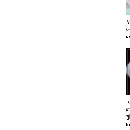
M
ম
Ne
K
ব্
প
Ne