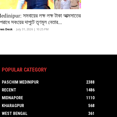
edinipur: সমবায়ের লক্ষ লক্ষ টাকা আত্মসাতের
রাধে সবংয়ের দাপুটে তৃণমূল নেতার...
ws Desk
-
July 31, 2026 | 10:25 PM
POPULAR CATEGORY
PASCHIM MEDINIPUR
2388
RECENT
1486
MIDNAPORE
1110
KHARAGPUR
568
WEST BENGAL
361