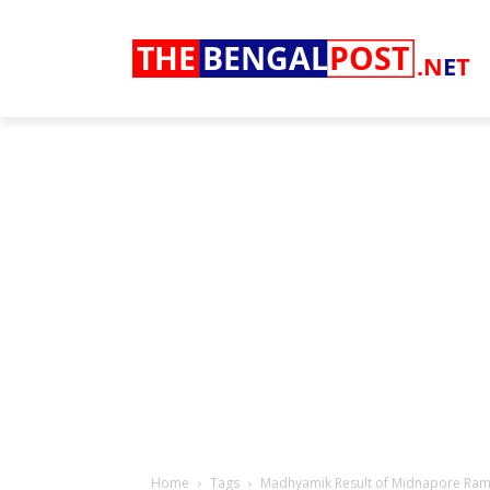
THE
BENGAL
POST
.N
E
T
Home
Tags
Madhyamik Result of Midnapore Ram