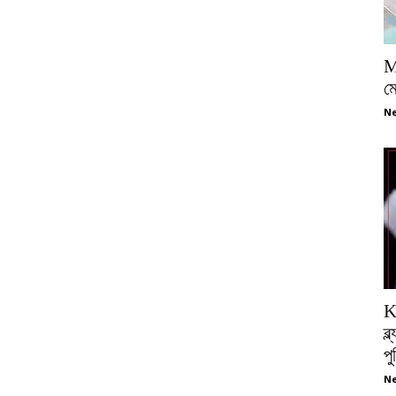
M
ম
Ne
K
ব্
প
Ne