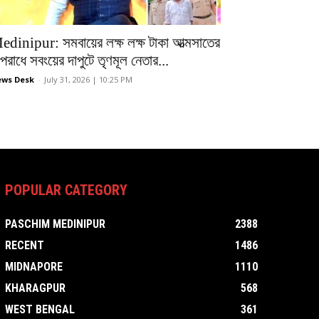
edinipur: সমবায়ের লক্ষ লক্ষ টাকা আত্মসাতের
রাধে সবংয়ের দাপুটে তৃণমূল নেতার...
ws Desk
-
July 31, 2026 | 10:25 PM
POPULAR CATEGORY
PASCHIM MEDINIPUR
2388
RECENT
1486
MIDNAPORE
1110
KHARAGPUR
568
WEST BENGAL
361