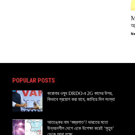
M
অপ
Ne
POPULAR POSTS
করোনার ওষুধ DRDO-র 2G কাদের উপর,
কিভাবে প্রয়োগ করা যাবে, জানিয়ে দিল সংস্থা
আতঙ্কের নাম ‘বজ্রপাত’! ভারতের মতো
উন্নয়নশীল দেশে একে উপেক্ষা করেই ‘মৃত্যু’
ডেকে আনা হচ্ছে