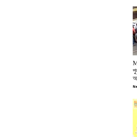
M
পু
আ
Ne