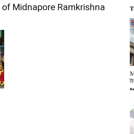
 of Midnapore Ramkrishna
T
M
টা
Ne