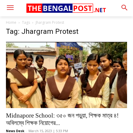
THE
BENGAL
POST
.N
E
T
Home
Tags
Jhargram Protest
Tag: Jhargram Protest
Midnapore School: ৩৫০ জন পড়ুয়া, শিক্ষক মাত্র ৪!
অবিলম্বে শিক্ষক নিয়োগের...
News Desk
-
March 15, 2023 | 5:33 PM