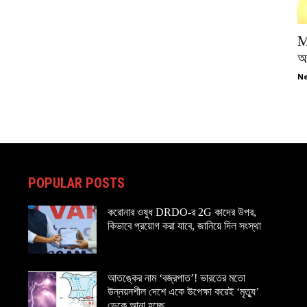
M
অপ
Ne
POPULAR POSTS
করোনার ওষুধ DRDO-র 2G কাদের উপর,
কিভাবে প্রয়োগ করা যাবে, জানিয়ে দিল সংস্থা
আতঙ্কের নাম ‘বজ্রপাত’! ভারতের মতো
উন্নয়নশীল দেশে একে উপেক্ষা করেই ‘মৃত্যু’
ডেকে আনা হচ্ছে