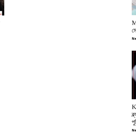
M
ম
Ne
K
ব্
প
Ne