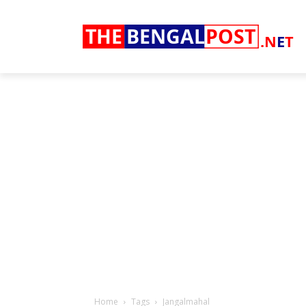
THE
BENGAL
POST
.N
E
T
Home
Tags
Jangalmahal