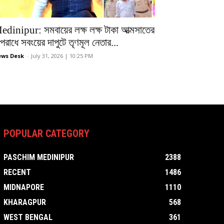
edinipur: সমবায়ের লক্ষ লক্ষ টাকা আত্মসাতের
রাধে সবংয়ের দাপুটে তৃণমূল নেতার...
ws Desk
-
July 31, 2026 | 10:25 PM
POPULAR CATEGORY
PASCHIM MEDINIPUR
2388
RECENT
1486
MIDNAPORE
1110
KHARAGPUR
568
WEST BENGAL
361