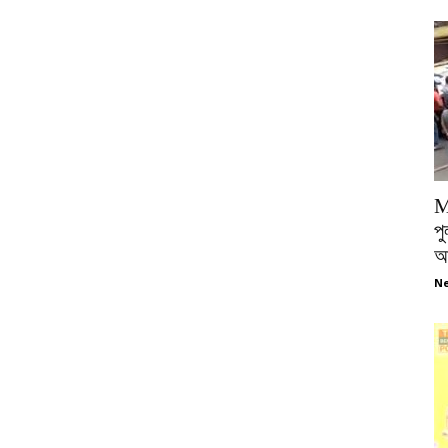
M
পু
আ
Ne