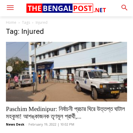
THE
BENGAL
POST
.N
E
T
Home
Tags
Injured
Tag: Injured
Paschim Medinipur: নির্বাচনী প্রচার ঘিরে উত্তপ্ত ঘাটাল
মহকুমা! আশঙ্কাজনক তৃণমূল প্রার্থী,...
News Desk
-
February 19, 2022 | 10:02 PM