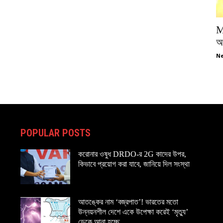
M
অপ
Ne
POPULAR POSTS
করোনার ওষুধ DRDO-র 2G কাদের উপর,
কিভাবে প্রয়োগ করা যাবে, জানিয়ে দিল সংস্থা
আতঙ্কের নাম ‘বজ্রপাত’! ভারতের মতো
উন্নয়নশীল দেশে একে উপেক্ষা করেই ‘মৃত্যু’
ডেকে আনা হচ্ছে