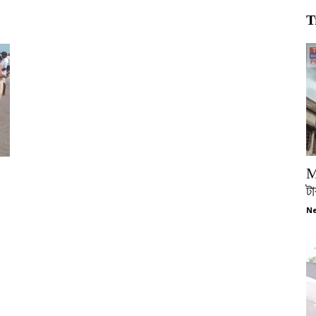
T
M
টা
Ne