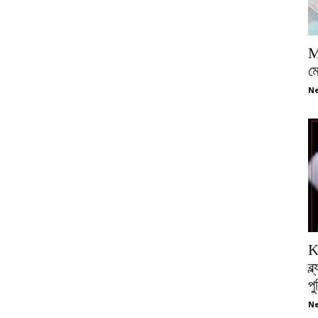
M
ম
Ne
K
ব্
প
Ne