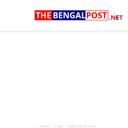
THE
BENGAL
POST
.N
E
T
Home
Tags
India tour in cycle