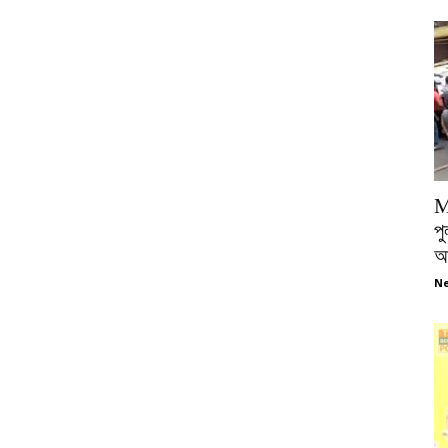
M
পু
আ
Ne