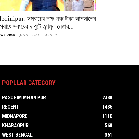
edinipur: সমবায়ের লক্ষ লক্ষ টাকা আত্মসাতের
রাধে সবংয়ের দাপুটে তৃণমূল নেতার...
ws Desk
-
July 31, 2026 | 10:25 PM
POPULAR CATEGORY
PASCHIM MEDINIPUR
2388
RECENT
1486
MIDNAPORE
1110
KHARAGPUR
568
WEST BENGAL
361