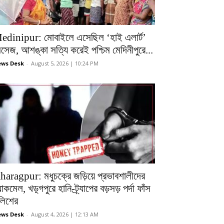
edinipur: মোবাইলে এসেছিল ‘হাই এলার্ট’
েসেজ, আশঙ্কা সত্যি করেই পশ্চিম মেদিনীপুরে...
ws Desk
-
August 5, 2026 | 10:24 PM
haragpur: মধুচক্রে জড়িয়ে প্রভাবশালীদের
ল্যাকমেল, খড়্গপুরে হানি-ট্র্যাপের বড়সড় পর্দা ফাঁস
ুলিশের
ws Desk
-
August 4, 2026 | 12:13 AM