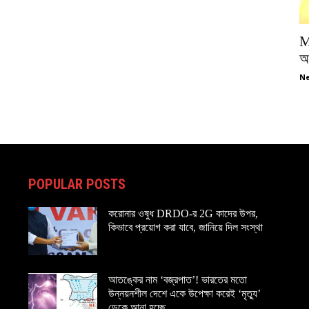
M
অপ
Ne
POPULAR POSTS
করোনার ওষুধ DRDO-র 2G কাদের উপর,
কিভাবে প্রয়োগ করা যাবে, জানিয়ে দিল সংস্থা
আতঙ্কের নাম ‘বজ্রপাত’! ভারতের মতো
উন্নয়নশীল দেশে একে উপেক্ষা করেই ‘মৃত্যু’
ডেকে আনা হচ্ছে