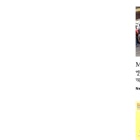
M
পু
আ
Ne