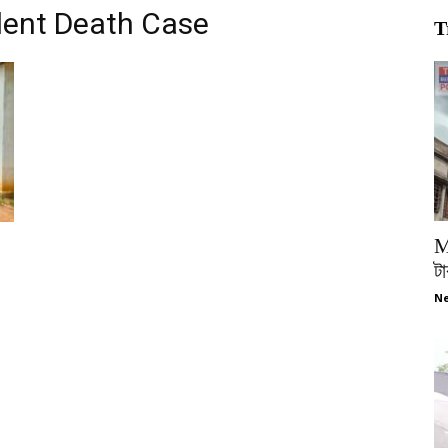
dent Death Case
T
M
টা
Ne