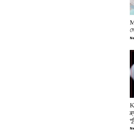
M
ম
Ne
K
ব্
প
Ne