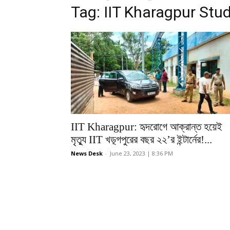
Tag: IIT Kharagpur Stu
IIT Kharagpur: হৃদরোগে আক্রান্ত হয়েই
মৃত্যু IIT খড়্গপুরের বছর ২২’র ইন্টার্নের!...
News Desk
-
June 23, 2023 | 8:36 PM