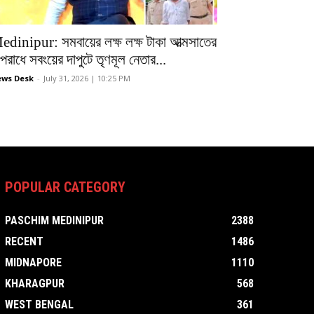
edinipur: সমবায়ের লক্ষ লক্ষ টাকা আত্মসাতের
রাধে সবংয়ের দাপুটে তৃণমূল নেতার...
ws Desk
-
July 31, 2026 | 10:25 PM
POPULAR CATEGORY
PASCHIM MEDINIPUR
2388
RECENT
1486
MIDNAPORE
1110
KHARAGPUR
568
WEST BENGAL
361