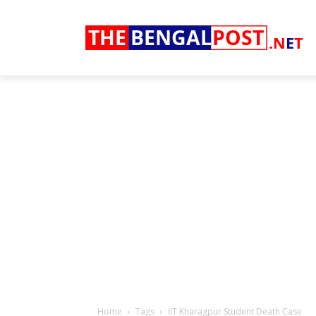
THE
BENGAL
POST
.N
E
T
Home
Tags
IIT Kharagpur Student Death Case