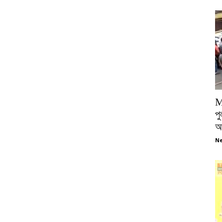
M
পু
আ
Ne