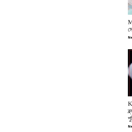
M
ম
Ne
K
ব্
প
Ne