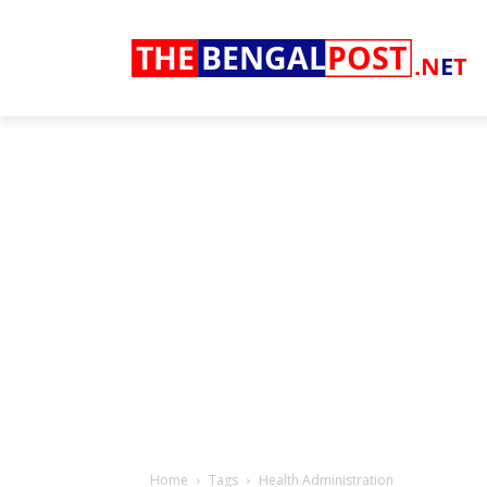
THE
BENGAL
POST
.N
E
T
Home
Tags
Health Administration