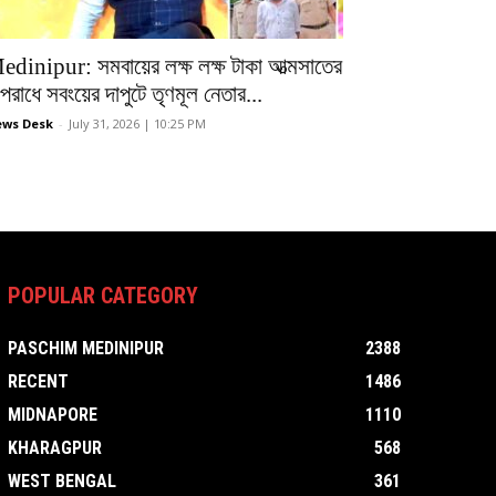
edinipur: সমবায়ের লক্ষ লক্ষ টাকা আত্মসাতের
রাধে সবংয়ের দাপুটে তৃণমূল নেতার...
ws Desk
-
July 31, 2026 | 10:25 PM
POPULAR CATEGORY
PASCHIM MEDINIPUR
2388
RECENT
1486
MIDNAPORE
1110
KHARAGPUR
568
WEST BENGAL
361