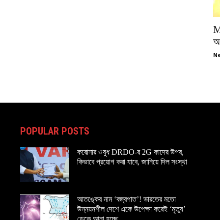
M
অপ
Ne
POPULAR POSTS
করোনার ওষুধ DRDO-র 2G কাদের উপর,
কিভাবে প্রয়োগ করা যাবে, জানিয়ে দিল সংস্থা
আতঙ্কের নাম ‘বজ্রপাত’! ভারতের মতো
উন্নয়নশীল দেশে একে উপেক্ষা করেই ‘মৃত্যু’
ডেকে আনা হচ্ছে