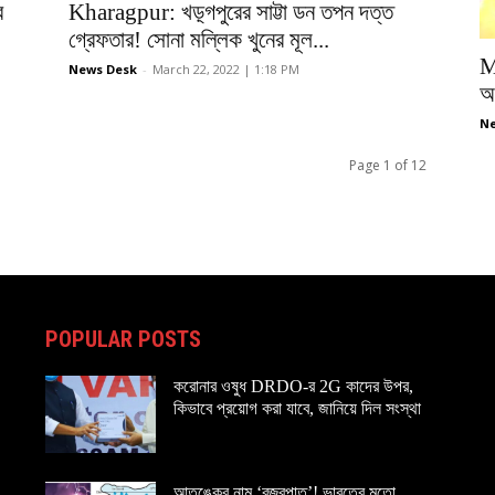
ে
Kharagpur: খড়্গপুরের সাট্টা ডন তপন দত্ত
গ্রেফতার! সোনা মল্লিক খুনের মূল...
M
News Desk
-
March 22, 2022 | 1:18 PM
অপ
Ne
Page 1 of 12
POPULAR POSTS
করোনার ওষুধ DRDO-র 2G কাদের উপর,
কিভাবে প্রয়োগ করা যাবে, জানিয়ে দিল সংস্থা
আতঙ্কের নাম ‘বজ্রপাত’! ভারতের মতো