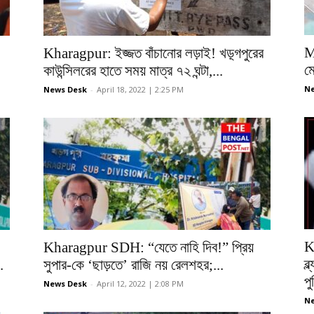
M
Kharagpur: ইজ্জত বাঁচানোর লড়াই! খড়্গপুরের
ম
কাউন্সিলরের হাতে সময় মাত্র ৭২ ঘন্টা,...
Ne
News Desk
-
April 18, 2022 | 2:25 PM
K
Kharagpur SDH: “যেতে নাহি দিব!” প্রিয়
ব্
.
সুপার-কে ‘ছাড়তে’ রাজি নয় রেলশহর;...
প
News Desk
-
April 12, 2022 | 2:08 PM
Ne