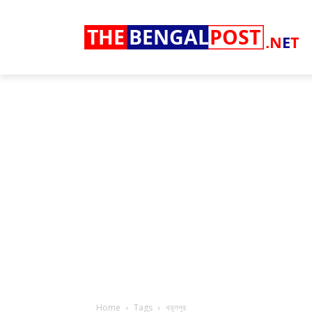
THE
BENGAL
POST
.N
E
T
Home
Tags
খড়্গপুর