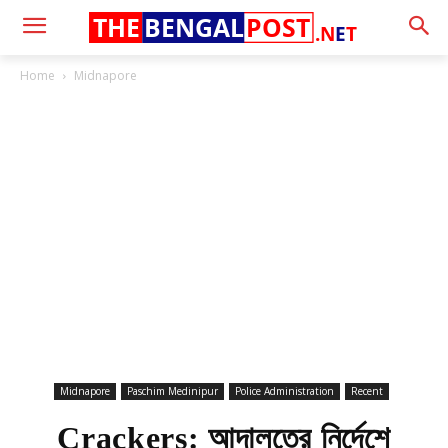
THE
BENGAL
POST
.N
E
T
Home
Midnapore
Midnapore
Paschim Medinipur
Police Administration
Recent
Crackers: আদালতের নির্দেশে