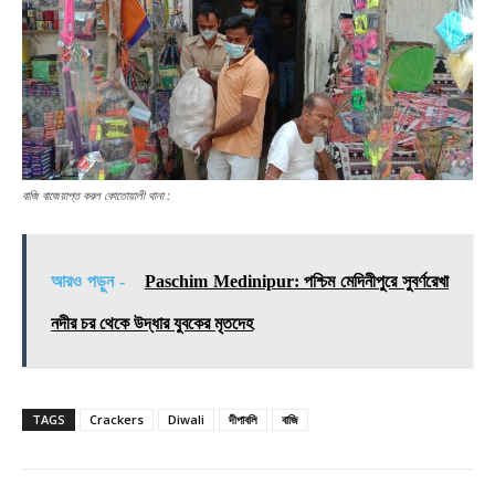
বাজি বাজেয়াপ্ত করল কোতোয়ালী থানা :
আরও পড়ুন -
Paschim Medinipur: পশ্চিম মেদিনীপুরে সুবর্ণরেখা
নদীর চর থেকে উদ্ধার যুবকের মৃতদেহ
TAGS
Crackers
Diwali
দীপাবলি
বাজি