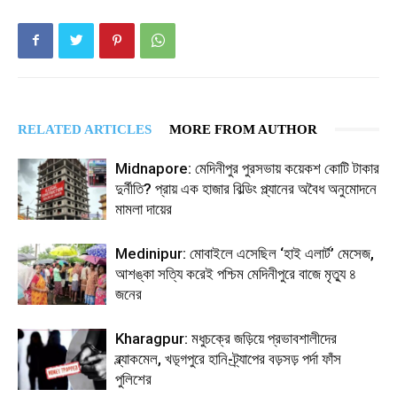
RELATED ARTICLES
MORE FROM AUTHOR
Midnapore: মেদিনীপুর পুরসভায় কয়েকশ কোটি টাকার
দুর্নীতি? প্রায় এক হাজার বিল্ডিং প্ল্যানের অবৈধ অনুমোদনে
মামলা দায়ের
Medinipur: মোবাইলে এসেছিল ‘হাই এলার্ট’ মেসেজ,
আশঙ্কা সত্যি করেই পশ্চিম মেদিনীপুরে বাজে মৃত্যু ৪
জনের
Kharagpur: মধুচক্রে জড়িয়ে প্রভাবশালীদের
ব্ল্যাকমেল, খড়্গপুরে হানি-ট্র্যাপের বড়সড় পর্দা ফাঁস
পুলিশের