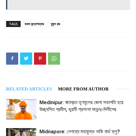
TAGS
মমতা বন্দ্যোপাধ্যায়
মুকুল রায়
RELATED ARTICLES
MORE FROM AUTHOR
Medinipur: ঋতব্রত তৃণমূলের জেলা সভাপতি হয়ে
উচ্ছ্বসিত প্রদীপ, ভূয়সী প্রশংসা শুভেন্দু-দিলীপের
Midnapore: নেপথ্যে মহাকুম্ভ নাকি বার্ড ফ্লু?