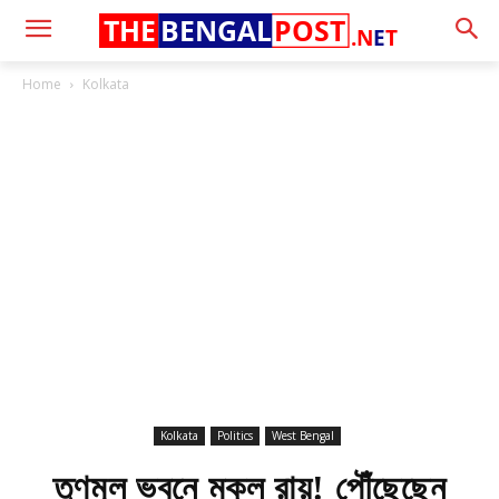
THE
BENGAL
POST
.N
E
T
Home
Kolkata
Kolkata
Politics
West Bengal
তৃণমূল ভবনে মুকুল রায়! পৌঁছেছেন