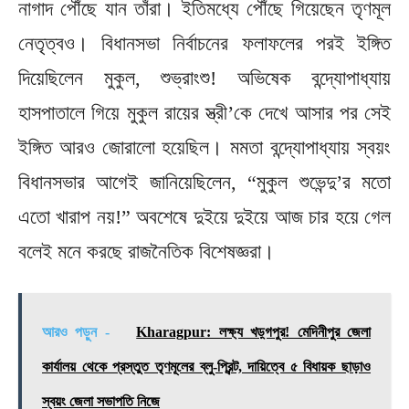
নাগাদ পৌঁছে যান তাঁরা। ইতিমধ্যে পৌঁছে গিয়েছেন তৃণমূল
নেতৃত্বও। বিধানসভা নির্বাচনের ফলাফলের পরই ইঙ্গিত
দিয়েছিলেন মুকুল, শুভ্রাংশু! অভিষেক বন্দ্যোপাধ্যায়
হাসপাতালে গিয়ে মুকুল রায়ের স্ত্রী’কে দেখে আসার পর সেই
ইঙ্গিত আরও জোরালো হয়েছিল। মমতা বন্দ্যোপাধ্যায় স্বয়ং
বিধানসভার আগেই জানিয়েছিলেন, “মুকুল শুভেন্দু’র মতো
এতো খারাপ নয়!” অবশেষে দুইয়ে দুইয়ে আজ চার হয়ে গেল
বলেই মনে করছে রাজনৈতিক বিশেষজ্ঞরা।
আরও পড়ুন -
Kharagpur: লক্ষ্য খড়্গপুর! মেদিনীপুর জেলা
কার্যালয় থেকে প্রস্তুত তৃণমূলের ব্লু-প্রিন্ট, দায়িত্বে ৫ বিধায়ক ছাড়াও
স্বয়ং জেলা সভাপতি নিজে