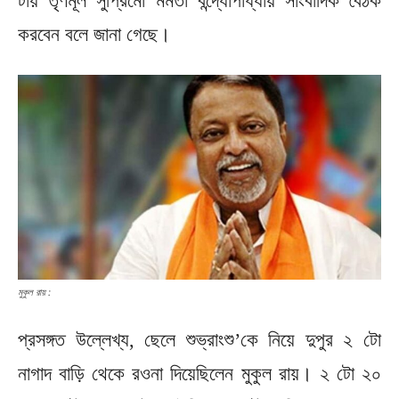
টায় তৃণমূল সুপ্রিমো মমতা বন্দ্যোপাধ্যায় সাংবাদিক বৈঠক
করবেন বলে জানা গেছে।
মুকুল রায় :
প্রসঙ্গত উল্লেখ্য, ছেলে শুভ্রাংশু’কে নিয়ে দুপুর ২ টো
নাগাদ বাড়ি থেকে রওনা দিয়েছিলেন মুকুল রায়। ২ টো ২০