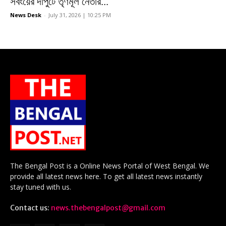
সবংয়ের দাপুটে তৃণমূল নেতার...
News Desk
-
July 31, 2026 | 10:25 PM
The Bengal Post is a Online News Portal of West Bengal. We
provide all latest news here. To get all latest news instantly
stay tuned with us.
Contact us:
news.thebengalpost@gmail.com