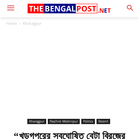
THE
BENGAL
POST
.N
E
T
Home
Kharagpur
Kharagpur
Paschim Medinipur
Politics
Recent
“খড়্গপুরের স্বঘোষিত বেটা ব্রিজের