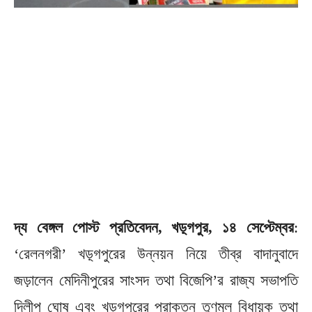
দ্য বেঙ্গল পোস্ট প্রতিবেদন, খড়্গপুর, ১৪ সেপ্টেম্বর
:
‘রেলনগরী’ খড়্গপুরের উন্নয়ন নিয়ে তীব্র বাদানুবাদে
জড়ালেন মেদিনীপুরের সাংসদ তথা বিজেপি’র রাজ্য সভাপতি
দিলীপ ঘোষ এবং খড়্গপুরের প্রাক্তন তৃণমূল বিধায়ক তথা