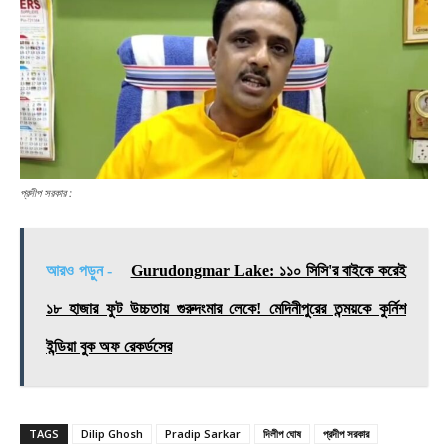
প্রদীপ সরকার :
আরও পড়ুন -
Gurudongmar Lake: ১১০ সিসি'র বাইকে করেই
১৮ হাজার ফুট উচ্চতায় গুরুদংমার লেকে! মেদিনীপুরের তন্ময়কে কুর্নিশ
ইন্ডিয়া বুক অফ রেকর্ডসের
TAGS
Dilip Ghosh
Pradip Sarkar
দিলীপ ঘোষ
প্রদীপ সরকার