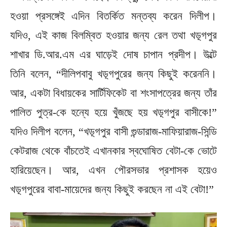
হওয়া প্রসঙ্গেই এদিন বিতর্কিত মন্তব্য করেন দিলীপ।
যদিও, এই কাজ বিলম্বিত হওয়ার জন্য রেল তথা খড়্গপুর
শাখার ডি.আর.এম এর ঘাড়েই দোষ চাপান প্রদীপ। উল্টে
তিনি বলেন, “দীলিপবাবু খড়্গপুরের জন্য কিছুই করেননি।
আর, একটা বিধায়কের সার্টিফিকেট বা শংসাপত্রের জন্য তাঁর
পালিত পুত্র-কে হন্যে হয়ে খুঁজছে হয় খড়্গপুর বাসীকে!”
যদিও দিলীপ বলেন, “খড়্গপুর বাসী গুন্ডারাজ-মাফিয়ারাজ-সিন্ডি
কেটরাজ থেকে বাঁচতেই এখানকার স্বঘোষিত বেটা-কে ভোটে
হারিয়েছেন। আর, এখন পৌরসভার প্রশাসক হয়েও
খড়্গপুরের বাবা-মায়েদের জন্য কিছুই করছেন না এই বেটা!”