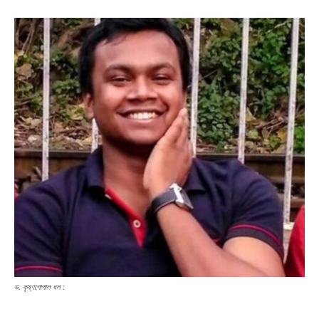
ড. কৃষ্ণগোপাল ধল :