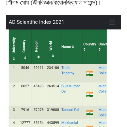
গৌতম ঘোষ (জীববিজ্ঞান/বায়োলজিক্যাল সায়েন্স)।