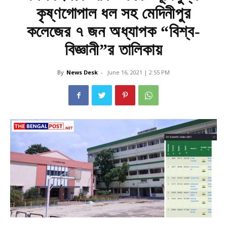
কৃষ্ণগোপাল ধল সহ মেদিনীপুর
কলেজের ৭ জন অধ্যাপক “বিশ্ব-
বিজ্ঞানী”র তালিকায়
By
News Desk
-
June 16, 2021 | 2:55 PM