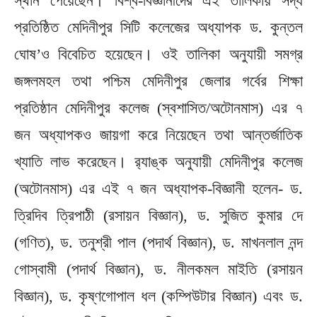
স্থান পেয়েছেন। বিশ্ব-বিজ্ঞানীদের এই তালিকায় সদ্য
প্রতিষ্ঠিত মেদিনীপুর সিটি কলেজের অধ্যাপক ড. কুন্তল
ঘোষ’ও বিবেচিত হয়েছেন। ওই তালিকা অনুযায়ী সমগ্র
জঙ্গলমহল তথা পশ্চিম মেদিনীপুর জেলার গর্বের শিক্ষা
প্রতিষ্ঠান মেদিনীপুর কলেজ (স্বশাসিত/অটোনমাস) এর ৭
জন অধ্যাপকও জায়গা করে নিয়েছেন তথা আন্তর্জাতিক
খ্যাতি লাভ করেছেন। র‍্যাঙ্ক অনুযায়ী মেদিনীপুর কলেজ
(অটোনমাস) এর এই ৭ জন অধ্যাপক-বিজ্ঞানী হলেন- ড.
ত্রিদিব ত্রিপাঠী (রসায়ন বিজ্ঞান), ড. সুজিত কুমার দে
(গণিত), ড. তনুশ্রী পাল (পদার্থ বিজ্ঞান), ড. মাখনলাল নন্দ
গোস্বামী (পদার্থ বিজ্ঞান), ড. নীলকমল মাইতি (রসায়ন
বিজ্ঞান), ড. কৃষ্ণগোপাল ধল (কম্পিউটার বিজ্ঞান) এবং ড.