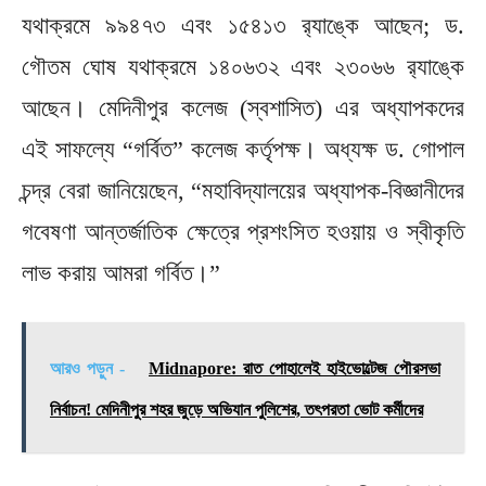
যথাক্রমে ৯৯৪৭৩ এবং ১৫৪১৩ র‍্যাঙ্কে আছেন; ড.
গৌতম ঘোষ যথাক্রমে ১৪০৬৩২ এবং ২৩০৬৬ র‍্যাঙ্কে
আছেন। মেদিনীপুর কলেজ (স্বশাসিত) এর অধ্যাপকদের
এই সাফল্যে “গর্বিত” কলেজ কর্তৃপক্ষ। অধ্যক্ষ ড. গোপাল
চন্দ্র বেরা জানিয়েছেন, “মহাবিদ্যালয়ের অধ্যাপক-বিজ্ঞানীদের
গবেষণা আন্তর্জাতিক ক্ষেত্রে প্রশংসিত হওয়ায় ও স্বীকৃতি
লাভ করায় আমরা গর্বিত।”
আরও পড়ুন -
Midnapore: রাত পোহালেই হাইভোল্টেজ পৌরসভা
নির্বাচন! মেদিনীপুর শহর জুড়ে অভিযান পুলিশের, তৎপরতা ভোট কর্মীদের