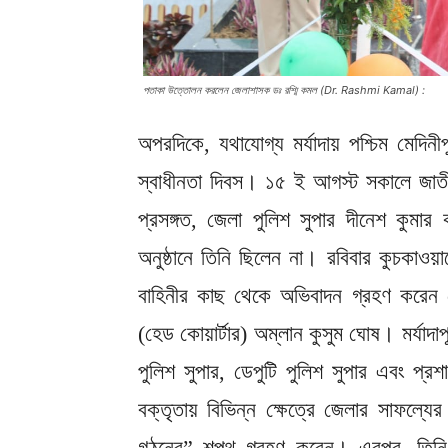
পতাকা উত্তোলন করলেন জেলাশাসক ডঃ রশ্মি কমল (Dr. Rashmi Kamal) :
অপরদিকে, যথাযোগ্য মর্যাদায় পশ্চিম মেদি
স্বাধীনতা দিবস। ১৫ ই আগস্ট সকালে জা
প্রসঙ্গত, জেলা পুলিশ সুপার দীনেশ কুমা
অনুষ্ঠানে তিনি ছিলেন না। রবিবার কুচকাওয়
বাহিনীর কাছ থেকে অভিবাদন গ্রহণ করেন 
(হেড কোয়ার্টার) অম্লান কুসুম ঘোষ। মর্যাদ
পুলিশ সুপার, ডেপুটি পুলিশ সুপার এবং প
বক্তৃতায় বিভিন্ন ক্ষেত্রে জেলার সাফল্
গঠনের” শপথ গ্রহণ করেন। এরপর, তিনি পু