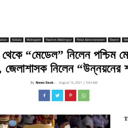
ation
Kolkata
Midnapore
Paschim Medinipur
Police Administration
Recent
Wes
হাত থেকে “মেডেল” নিলেন পশ্চিম মে
র, জেলাশাসক নিলেন “উন্নয়নের
By
News Desk
-
August 16, 2021 | 5:04 AM
T