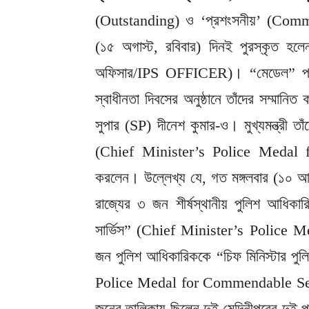
(Outstanding) ও ‘প্রশংসনীয়’ (Comme
(১৫ অগাস্ট, রবিবার) দিনই পুরস্কৃত হল
অফিসার/IPS OFFICER)। “মেডেল” পরিয়ে ম
স্বাধীনতা দিবসের অনুষ্ঠানে তাঁদের সম্মানি
সুপার (SP) দীনেশ কুমার-ও। মুখ্যমন্ত্রী তা
(Chief Minister’s Police Medal f
করলেন। উল্লেখ্য যে, গত মঙ্গলবার (১০ আগস্
রাজ্যের ৩ জন শীর্ষস্থানীয় পুলিশ আধিকার
সার্ভিস” (Chief Minister’s Police M
জন পুলিশ আধিকারিককে “চিফ মিনিস্টার পুল
Police Medal for Commendable Servic
জনের তালিকায় ছিলেন দুই মেদিনীপুরের দুই প