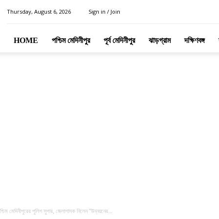
Thursday, August 6, 2026
Sign in / Join
HOME
পশ্চিম মেদিনীপুর
পূর্ব মেদিনীপুর
ঝাড়গ্রাম
দক্ষিণবঙ্গ
শ্চিম মেদিনীপুরের পুলিশ সুপার, জেলাশাসক নিলেন “উন্নয়নের...