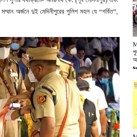
 সম্মান অর্জনে দুই মেদিনীপুরের পুলিশ মহল যে “গর্বিত”,
M
পু
আ
Ne
M