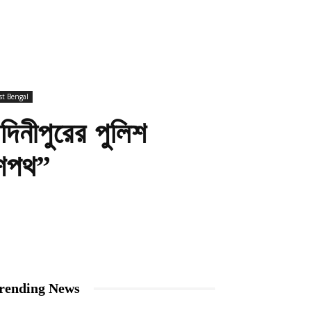
t Bengal
দিনীপুরের পুলিশ
 শপথ”
rending News