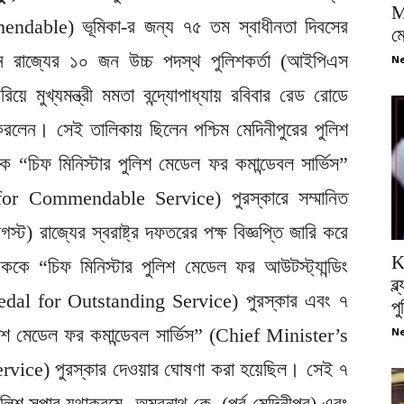
M
ndable) ভূমিকা-র জন্য ৭৫ তম স্বাধীনতা দিবসের
ম
েন রাজ্যের ১০ জন উচ্চ পদস্থ পুলিশকর্তা (আইপিএস
Ne
ুখ্যমন্ত্রী মমতা বন্দ্যোপাধ্যায় রবিবার রেড রোডে
ত করলেন। সেই তালিকায় ছিলেন পশ্চিম মেদিনীপুরের পুলিশ
ঁকে “চিফ মিনিস্টার পুলিশ মেডেল ফর কমান্ডেবল সার্ভিস”
or Commendable Service) পুরস্কারে সম্মানিত
ট) রাজ্যের স্বরাষ্ট্র দফতরের পক্ষ বিজ্ঞপ্তি জারি করে
K
িককে “চিফ মিনিস্টার পুলিশ মেডেল ফর আউটস্ট্যান্ডিং
ব্
edal for Outstanding Service) পুরস্কার এবং ৭
প
িশ মেডেল ফর কমান্ডেবল সার্ভিস” (Chief Minister’s
Ne
e) পুরস্কার দেওয়ার ঘোষণা করা হয়েছিল। সেই ৭
ুলিশ সুপার যথাক্রমে- অমরনাথ কে. (পূর্ব মেদিনীপুর) এবং