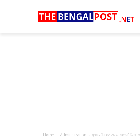
THE
BENGAL
POST
.N
E
T
Home
Administration
মুখ্যমন্ত্রীর হাত থেকে “মেডেল” নিলেন প