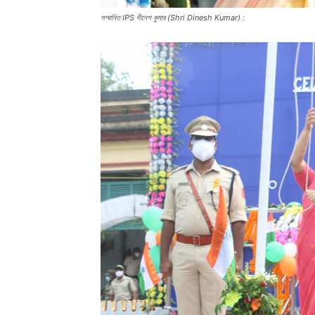
সম্মানিত IPS দীনেশ কুমার (Shri Dinesh Kumar) :