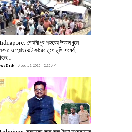
idnapore: মেদিনীপুর শহরের উড়ালপুলে
লকার ও প্রাইভেট কারের মুখোমুখি সংঘর্ষ,
হত...
ws Desk
-
August 2, 2026 | 2:26 AM
edinipur: সমবায়ের লক্ষ লক্ষ টাকা আত্মসাতের