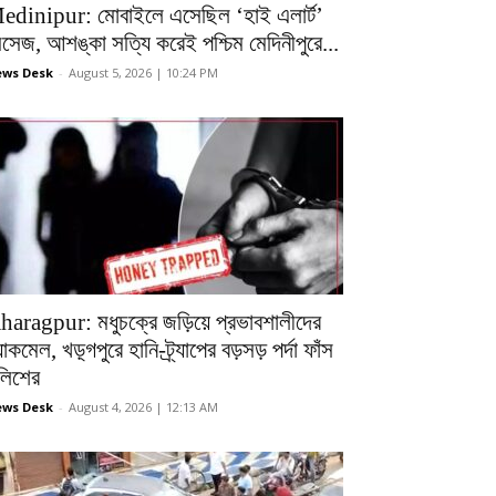
edinipur: মোবাইলে এসেছিল ‘হাই এলার্ট’
েসেজ, আশঙ্কা সত্যি করেই পশ্চিম মেদিনীপুরে...
ws Desk
-
August 5, 2026 | 10:24 PM
haragpur: মধুচক্রে জড়িয়ে প্রভাবশালীদের
ল্যাকমেল, খড়্গপুরে হানি-ট্র্যাপের বড়সড় পর্দা ফাঁস
ুলিশের
ws Desk
-
August 4, 2026 | 12:13 AM