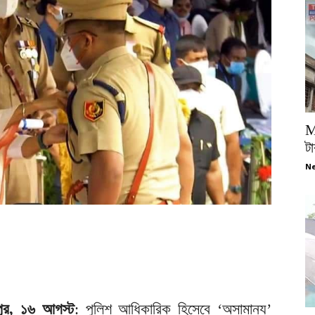
M
টা
Ne
ীপুর, ১৬ আগস্ট
: পুলিশ আধিকারিক হিসেবে ‘অসামান্য’