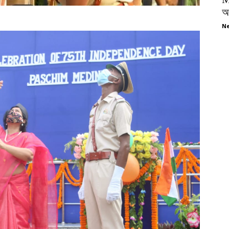
অপ
Ne