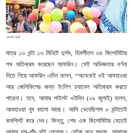
আফরিন জাবি:
মাত্র ১৩ ঘন্টা ১৩ মিনিটে দুর্গম, হিমশীতল ৩৪ কিলোমিটার
পথ অতিক্রম করেছেন আফরিন। সেই অভিজ্ঞতার বর্ণনা
দিতে গিয়ে আফরিন এদিন বলেন, “অনেকেই ওই আবহাওয়া
আর জেলিফিশের জন্য ইংলিশ চ্যানেল অতিক্রম করতে
পারেনা। তবে, আমার পাইলট ওইদিন (২৯ জুলাই) বলেন,
আবহাওয়া খুব ভালো আছে। আমি ভেবেছিলাম ৮ ঘন্টাতেই
কমপ্লিট করে দেব। কিন্তু, শেষ এক কিলোমিটার যেতেই
আমার চার-পাঁচ ঘন্টা লেগেছে। যেটুকু মনে পড়ছে, আমাকে