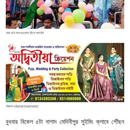
বাবা-মা’র সঙ্গে হুডখোলা জিপে আফরিন:
বিজ্ঞাপন (Advertisement):
বুধবার বিকেল ৫টা নাগাদ মেদিনীপুর সুইমিং ক্লাবে পৌঁছন