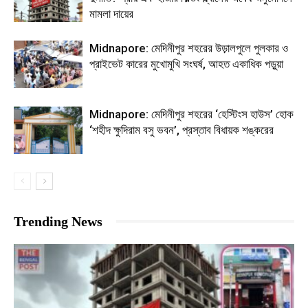
মামলা দায়ের
Midnapore: মেদিনীপুর শহরের উড়ালপুলে পুলকার ও
প্রাইভেট কারের মুখোমুখি সংঘর্ষ, আহত একাধিক পড়ুয়া
Midnapore: মেদিনীপুর শহরের ‘হেস্টিংস হাউস’ হোক
‘শহীদ ক্ষুদিরাম বসু ভবন’, প্রস্তাব বিধায়ক শঙ্করের
Trending News