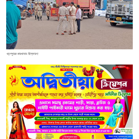
খড়্গপুরের কারখানায় বিস্ফোরণ: