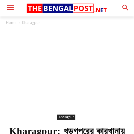
THE
BENGAL
POST
.N
E
T
Home
Kharagpur
Kharagpur
Kharagpur: খড়্গপুরের কারখানায়