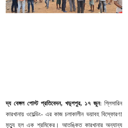
দ্য বেঙ্গল পোস্ট প্রতিবেদন, খড়্গপুর, ১৭ জুন
: গ্লিসারিন
কারখানায় ওয়েল্ডিং- এর কাজ চলাকালীন ভয়াবহ বিস্ফোরণ!
মৃত্যু হল এক শ্রমিকের। আতঙ্কিত কারখানার অন্যান্য