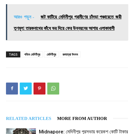
আরও পড়ুন -
জট কাটিয়ে মেদিনীপুর গ্রামীণের চাঁদড়া পঞ্চায়েতে জয়ী
তৃণমূল! তারকনাথের কাঁধে ভর দিয়ে ফের উন্নয়নের আশায় এলাকাবাসী
TAGS
পশ্চিম মেদিনীপুর
মেদিনীপুর
রথযাত্রা উৎসব
RELATED ARTICLES
MORE FROM AUTHOR
Midnapore: মেদিনীপুর পুরসভায় কয়েকশ কোটি টাকার