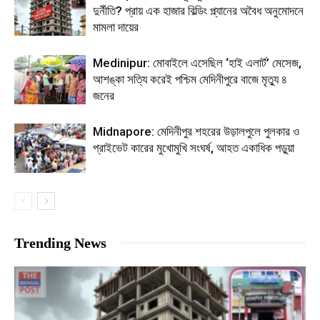
দুর্নীতি? প্রায় এক হাজার বিল্ডিং প্ল্যানের অবৈধ অনুমোদনে
মামলা দায়ের
Medinipur: মোবাইলে এসেছিল ‘হাই এলার্ট’ মেসেজ,
আশঙ্কা সত্যি করেই পশ্চিম মেদিনীপুরে বাজে মৃত্যু ৪
জনের
Midnapore: মেদিনীপুর শহরের উড়ালপুলে পুলকার ও
প্রাইভেট কারের মুখোমুখি সংঘর্ষ, আহত একাধিক পড়ুয়া
Trending News