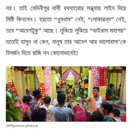
নয়। তাই মেদিনীপুর বাসী রথযাত্রার সন্ধ্যায় লাইন দিয়ে
মিষ্টি কিনলেন। হয়তো “ধুমধাম” নেই, “লোকারন্য” নেই,
তবে “আবেগটুকু” আছে। লুকিয়ে লুকিয়ে “ভাইরাস মহাশয়”
যতোই হাসুন না কেন, মানুষ তার আবেগ আর ভালোবাসা’কে
বিসর্জন দিতে রাজি নন কোনোভাবেই!
মেদিনীপুর জগন্নাথ মন্দিরের দৃশ্য: