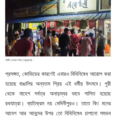
মিষ্টির দোকানে ভিড় (পঞ্চুরচকে) :
প্রসঙ্গত, কোভিডের কারণেই এবারও বিধিনিষেধ আরোপ করা
হয়েছে বাঙালির অন্যতম প্রিয় এই ধর্মীয় উৎসবে। পুরী
থেকে মাহেশ সর্বত্র অনাড়ম্বর ভাবে পালিত হয়েছে
রথযাত্রা। ব্যতিক্রম নয় মেদিনীপুরও। তাতে কি! মনের
আবেগ আর আনন্দের উপর তো বিধিনিষেধ চাপানো সম্ভব