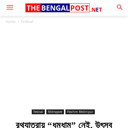
THE
BENGAL
POST
.N
E
T
Home
Festival
Festival
Midnapore
Paschim Medinipur
রথযাত্রায় “ধুমধাম” নেই, উৎসব