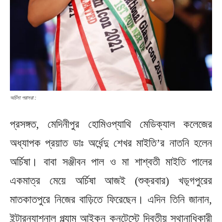
অর্চিসা পরাসরা :
প্রসঙ্গত, মেদিনীপুর হোমিওপ্যাথি মেডিক্যাল কলেজের
অধ্যাপক প্রয়াত ডাঃ অর্ধেন্দু শেখর মাইতি’র নাতনি হলেন
অর্চিষা। বাবা সঞ্জীবন পাল ও মা শাশ্বতী মাইতি পালের
একমাত্র মেয়ে অর্চিষা আজই (শুক্রবার) খড়্গপুরের
মাতকাতপুরে নিজের বাড়িতে ফিরেছেন। এদিন তিনি জানান,
ইন্টারন্যাশনাল গ্ল্যাম আইকন কনটেস্টে দ্বিতীয় স্থানাধিকারী