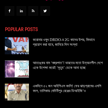
POPULAR POSTS
করোনার ওষুধ DRDO-র 2G কাদের উপর, কিভাবে
প্রয়োগ করা যাবে, জানিয়ে দিল সংস্থা
আতঙ্কের নাম ‘বজ্রপাত’! ভারতের মতো উন্নয়নশীল দেশে
একে উপেক্ষা করেই ‘মৃত্যু’ ডেকে আনা হচ্ছে
একদিনে ৫২ জন আইপিএস বদলি! ফের ঝাড়গ্রামের এসপি
বদল, তালিকায় মেদিনীপুর রেঞ্জের ডিআইজি’ও