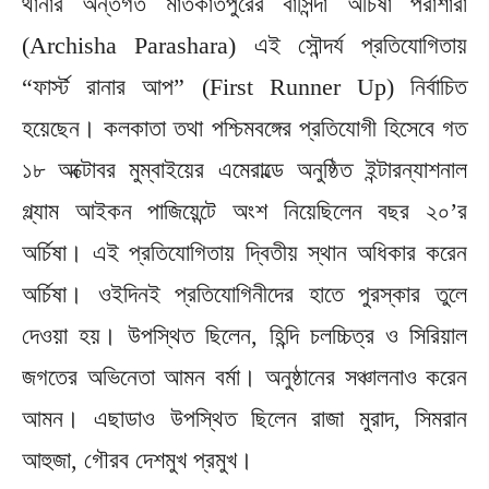
থানার অন্তর্গত মাতকাতপুরের বাসিন্দা অর্চিষা পরাশারা
(Archisha Parashara) এই সৌন্দর্য প্রতিযোগিতায়
“ফার্স্ট রানার আপ” (First Runner Up) নির্বাচিত
হয়েছেন। কলকাতা তথা পশ্চিমবঙ্গের প্রতিযোগী হিসেবে গত
১৮ অক্টোবর মুম্বাইয়ের এমেরাল্ডে অনুষ্ঠিত ইন্টারন্যাশনাল
গ্ল্যাম আইকন পাজিয়েন্টে অংশ নিয়েছিলেন বছর ২০’র
অর্চিষা। এই প্রতিযোগিতায় দ্বিতীয় স্থান অধিকার করেন
অর্চিষা। ওইদিনই প্রতিযোগিনীদের হাতে পুরস্কার তুলে
দেওয়া হয়। উপস্থিত ছিলেন, হিন্দি চলচ্চিত্র ও সিরিয়াল
জগতের অভিনেতা আমন বর্মা। অনুষ্ঠানের সঞ্চালনাও করেন
আমন। এছাডাও উপস্থিত ছিলেন রাজা মুরাদ, সিমরান
আহুজা, গৌরব দেশমুখ প্রমুখ।