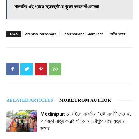
শালবনির এই গ্রামে 'হুদুরদুর্গা'-র পুজো করেন সাঁওতালরা
TAGS
Archisa Parashara
International Glam Icon
অর্চিষা পরাশারা
RELATED ARTICLES
MORE FROM AUTHOR
Medinipur: মোবাইলে এসেছিল ‘হাই এলার্ট’ মেসেজ,
আশঙ্কা সত্যি করেই পশ্চিম মেদিনীপুরে বাজে মৃত্যু ৪
জনের