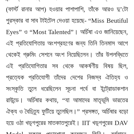
(ফার্স্ট রানার আপ) হওয়ার পাশাপাশি, তাঁকে আরও দু’টো
পুরস্কার বা সাব টাইটেল দেওয়া হয়েছে- “Miss Beutiful
Eyes” ও “Most Talented”। অর্চিষা এও জানিয়েছেন,
এই প্রতিযোগিতায় অংশগ্রহণের জন্য তিনি তিনমাস আগে
থেকেই গ্রুমিং সেশনে অংশ নিয়েছিলেন। তাঁর উপলব্ধিতে
এই প্রতিযোগিতার সব থেকে আকর্ষণীয় বিষয় ছিল,
প্রত্যেক প্রতিযোগী তাঁদের দেশের নিজস্ব ঐতিহ্য ও
সংস্কৃতি তুলে ধরেছিলেন সূচনা পর্বে বা ইন্ট্রোডাকশান
রাউন্ডে। অর্চিষার কথায়, “যা আমাদের মাতৃভূমি ভারতের
ঐক্য ও বৈচিত্র্য ফুটিয়ে তুলেছিল।” প্রসঙ্গত, অর্চিষার বড়ো
হয়ে ওঠা খড়্গপুরের মাতকাতপুরেই। IIT খড়্গপুরের DAV