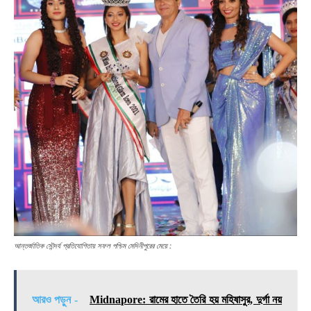
আন্তর্জাতিক সৌন্দর্য প্রতিযোগিতায় সফল পশ্চিম মেদিনীপুরের মেয়ে :
আরও পড়ুন -
Midnapore: রামের হাতে তৈরি হয় মহিষাসুর, দুর্গা নয়