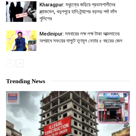
Kharagpur: মধুচক্রে জড়িয়ে প্রভাবশালীদের
ব্ল্যাকমেল, খড়্গপুরে হানি-ট্র্যাপের বড়সড় পর্দা ফাঁস
পুলিশের
Medinipur: সমবায়ের লক্ষ লক্ষ টাকা আত্মসাতের
অপরাধে সবংয়ের দাপুটে তৃণমূল নেতার ৫ বছরের জেল
Trending News