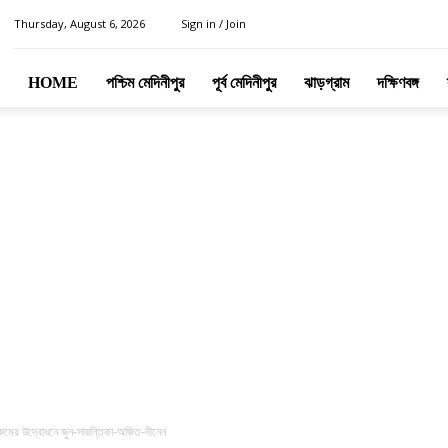
Thursday, August 6, 2026
Sign in / Join
HOME
পশ্চিম মেদিনীপুর
পূর্ব মেদিনীপুর
ঝাড়গ্রাম
দক্ষিণবঙ্গ
-রুমের উদ্বোধনে জুন-সায়ন্তিকা-অজিত-দীনেন