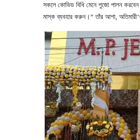
সকলে কোভিড বিধি মেনে পুজো পালন করবেন।
মাস্ক ব্যবহার করুন।” তাঁর আশা, অতিমারী’র দু