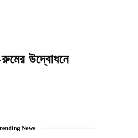
ো-রুমের উদ্বোধনে
rending News