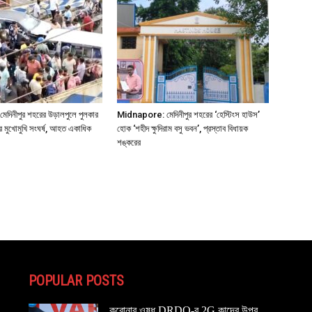
িনীপুর শহরের উড়ালপুলে পুলকার
Midnapore: মেদিনীপুর শহরের ‘হেস্টিংস হাউস’
র মুখোমুখি সংঘর্ষ, আহত একাধিক
হোক ‘শহীদ ক্ষুদিরাম বসু ভবন’, প্রস্তাব বিধায়ক
শঙ্করের
POPULAR POSTS
করোনার ওষুধ DRDO-র 2G কাদের উপর,