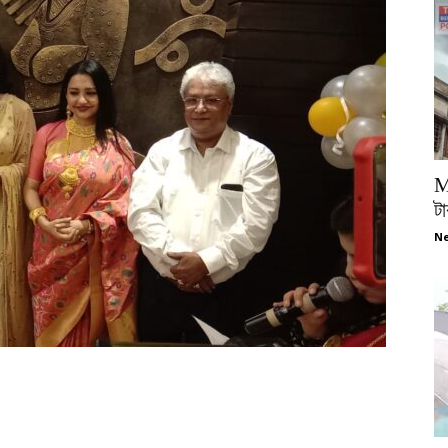
M
টা
Ne