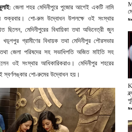
M
জুলাই
: জেলা শহর মেদিনীপুরে পুজোর আগেই একটি নামি
ম
হল শুক্রবার। শো-রুম উদ্বোধন উপলক্ষে ওই সংস্থার
Ne
ত ছিলেন, মেদিনীপুরের বিধায়িকা তথা অভিনেত্রী জুন
ায়, খড়্গপুর গ্রামীণের বিধায়ক তথা মেদিনীপুর পৌরসভার
়ক তথা জেলা পরিষদের সহ সভাধিপতি অজিত মাইতি সহ
িত ছিলেন ওই সংস্থার আধিকারিকরাও। মেদিনীপুর শহরের
ই স্বর্ণলঙ্কার শো-রুমের উদ্বোধন হয়।
K
ব্
প
Ne