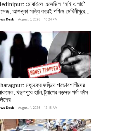
edinipur: মোবাইলে এসেছিল ‘হাই এলার্ট’
েসেজ, আশঙ্কা সত্যি করেই পশ্চিম মেদিনীপুরে...
ws Desk
-
August 5, 2026 | 10:24 PM
haragpur: মধুচক্রে জড়িয়ে প্রভাবশালীদের
ল্যাকমেল, খড়্গপুরে হানি-ট্র্যাপের বড়সড় পর্দা ফাঁস
ুলিশের
ws Desk
-
August 4, 2026 | 12:13 AM