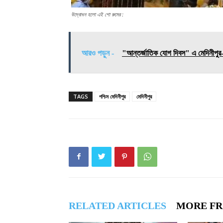
উদ্বোধন হলো এই শো রুমের :
আরও পড়ুন -
"আন্তর্জাতিক যোগ দিবস" এ মেদিনীপুর-খড
TAGS
পশ্চিম মেদিনীপুর
মেদিনীপুর
RELATED ARTICLES
MORE F