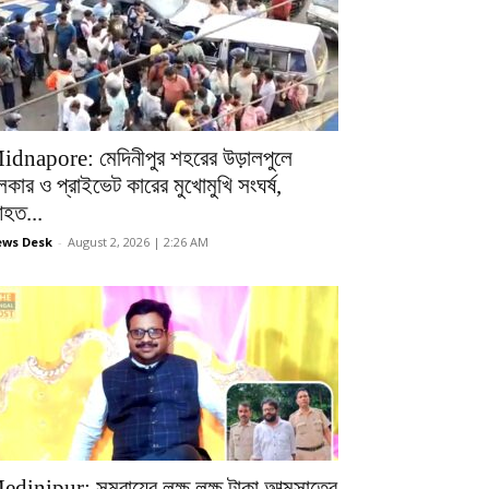
idnapore: মেদিনীপুর শহরের উড়ালপুলে
লকার ও প্রাইভেট কারের মুখোমুখি সংঘর্ষ,
হত...
ws Desk
-
August 2, 2026 | 2:26 AM
edinipur: সমবায়ের লক্ষ লক্ষ টাকা আত্মসাতের