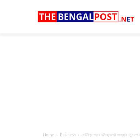
THE
BENGAL
POST
.N
E
T
Home
Business
মেদিনীপুর শহরে নামি জুয়েলারি সংস্থা’র নতুন শো