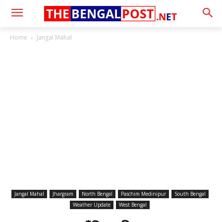
THE
BENGAL
POST
.N
E
T
Home
Jangal Mahal
Jangal Mahal
Jhargram
North Bengal
Paschim Medinipur
South Bengal
Weather Update
West Bengal