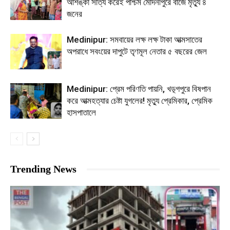
আশঙ্কা সত্যি করেই পশ্চিম মেদিনীপুরে বাজে মৃত্যু ৪
জনের
Medinipur: সমবায়ের লক্ষ লক্ষ টাকা আত্মসাতের
অপরাধে সবংয়ের দাপুটে তৃণমূল নেতার ৫ বছরের জেল
Medinipur: প্রেম পরিণতি পায়নি, খড়্গপুরে বিষপান
করে আত্মহত্যার চেষ্টা যুগলের! মৃত্যু প্রেমিকার, প্রেমিক
হাসপাতালে
Trending News