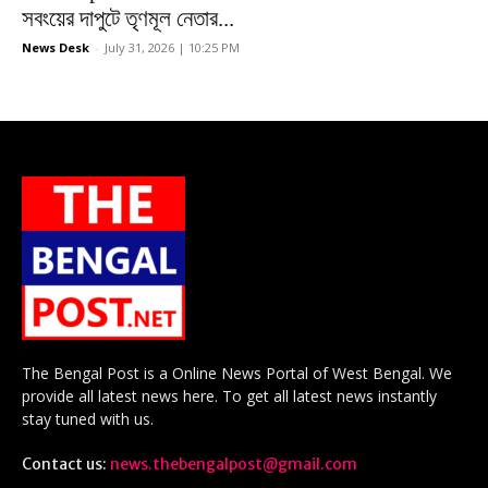
সবংয়ের দাপুটে তৃণমূল নেতার...
News Desk
-
July 31, 2026 | 10:25 PM
The Bengal Post is a Online News Portal of West Bengal. We
provide all latest news here. To get all latest news instantly
stay tuned with us.
Contact us:
news.thebengalpost@gmail.com