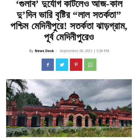
‘গুলাব’ দুর্যোগ কাটলেও আজ-কাল
দু’দিন ভারি বৃষ্টির “লাল সতর্কতা”
পশ্চিম মেদিনীপুরে! সতর্কতা ঝাড়গ্রাম,
পূর্ব মেদিনীপুরেও
By
News Desk
-
September 28, 2021 | 3:38 PM