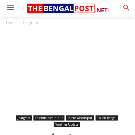
THE
BENGAL
POST
.N
E
T
Home
Jhargram
Jhargram
Paschim Medinipur
Purba Medinipur
South Bengal
Weather Update