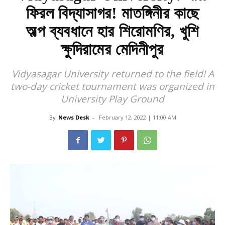
ফিরল বিদ্যাসাগর! মাতঙ্গিনীর কাছে
অল্প ব্যবধানে হার শিরোমণির, খুশি
ক্ষুদিরামের মেদিনীপুর
Vidyasagar University returned to the field! A
two-day cricket tournament was organized in
University Play Ground
By
News Desk
-
February 12, 2022 | 11:00 AM