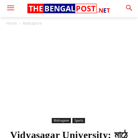
THE
BENGAL
POST
.N
E
T
Home
Midnapore
Midnapore
Sports
Vidyasagar University: মাঠে