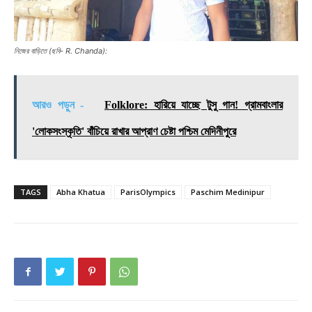
নিজের বাড়িতে (ছবি- R. Chanda):
আরও পড়ুন -
Folklore: হারিয়ে যাচ্ছে টুসু গান! গ্রামবাংলার
'লোকসংস্কৃতি' বাঁচিয়ে রাখার আপ্রাণ চেষ্টা পশ্চিম মেদিনীপুরে
TAGS
Abha Khatua
ParisOlympics
Paschim Medinipur