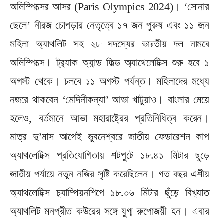
অলিম্পিক্সের আসর (Paris Olympics 2024)। ‘সোনার
ছেলে’ নীরজ চোপড়ার নেতৃত্বে ১৭ জন পুরুষ এবং ১১ জন
মহিলা অ্যাথলিট সহ ২৮ সদস্যের ভারতীয় দল নামবে
অলিম্পিক্সে। ট্র‌্যাক অ‌্যান্ড ফিল্ড অ্যাথেলেটিক্স শুরু হবে ১
অগস্ট থেকে। চলবে ১১ অগস্ট পর্যন্ত। মহিলাদের মধ্যে
নজরে থাকবেন ‘মেদিনীকন্যা’ আভা খাটুয়াও। বাংলার মেয়ে
হলেও, বর্তমানে আভা মহারাষ্ট্রের প্রতিনিধিত্ব করেন।
মাত্র দু’মাস আগেই ভুবনেশ্বরে জাতীয় ফেডারেশন কাপ
অ‌্যাথলেটিক্স প্রতিযোগিতায় শটপুটে ১৮.৪১ মিটার ছুড়ে
জাতীয় পর্যায়ে নতুন নজির সৃষ্টি করেছিলেন। গত বছর এশীয়
অ‌্যাথলেটিক্স চ‌্যাম্পিয়নশিপে ১৮.০৬ মিটার ছুঁড়ে বিখ‌্যাত
অ‌্যাথলিট মনপ্রীত কউরের সঙ্গে যুগ্ম রুপোজয়ী হন। এবার