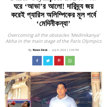
ঘরে ‘আভা’র আলো! দারিদ্র্য জয়
করেই প্যারিস অলিম্পিকের মূল পর্বে
‘মেদিনীকন্যা’
Overcoming all the obstacles 'Medinikanya'
Abha in the main stage of the Paris Olympics
By
News Desk
-
July 8, 2024 | 5:34 PM