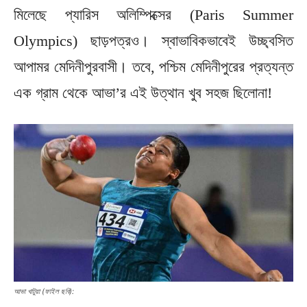
মিলেছে প্যারিস অলিম্পিক্সের (Paris Summer
Olympics) ছাড়পত্রও। স্বাভাবিকভাবেই উচ্ছ্বসিত
আপামর মেদিনীপুরবাসী। তবে, পশ্চিম মেদিনীপুরের প্রত্যন্ত
এক গ্রাম থেকে আভা’র এই উত্থান খুব সহজ ছিলোনা!
আভা খাটুয়া (ফাইল ছবি):