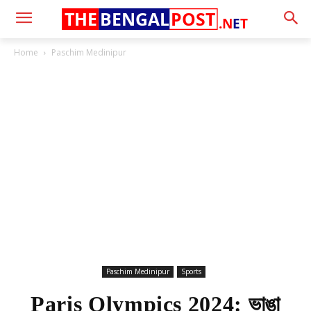
THE
BENGAL
POST
.N
E
T
Home
Paschim Medinipur
Paschim Medinipur
Sports
Paris Olympics 2024: ভাঙা