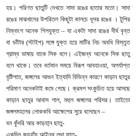
হয়। পরিণত ছাতুটি দেখতে সাদা রঙের ছাতার মতো। সাদা
রঙের মাঝখানের উপরিতল কিছুটা কালচে ধূসর রঙের । টুপির
নিম্নাংশ অনেক গিলযুক্ত – যা একটা সাদা রঙের দীর্ঘ বৃন্ত
বা ডাঁটার (স্টাইপ) সঙ্গে যুক্ত হয়ে মাটির নিচ অবধি বিস্তৃত
গ্রাম্য ভাষায় যাকে সিক বলে। এইজন্য অনেকে সিক ছাতু
বলে থাকে। তবে বর্তমান সময়ে বিরূপ আবহাওয়া, অপর্যাপ্ত
বৃষ্টিপাত, জঙ্গলের আগুন ইত্যাদি বিভিন্ন কারণে কাড়ান ছাতুর
পরিমাণ অনেকটাই কমে গেছে। ক্রমশ সংকুচিত হয়ে আসছে
কাড়ান ছাতুর আবাস শাল, মহুল জঙ্গলের পরিসর। তাইতো
জঙ্গলমহলের লোককবি আক্ষেপের সুরে বলেছেন –
বন কুঁদরি আর কাড়হা্ন ছাতু-
একদিন কুড়হাঁয় আইন্‌থ লধা ফাতু-