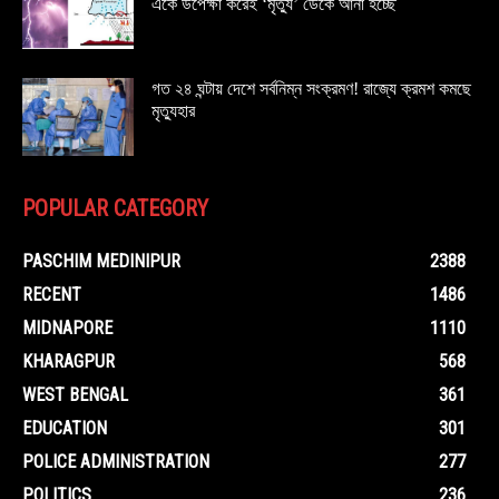
একে উপেক্ষা করেই ‘মৃত্যু’ ডেকে আনা হচ্ছে
গত ২৪ ঘন্টায় দেশে সর্বনিম্ন সংক্রমণ! রাজ্যে ক্রমশ কমছে
মৃত্যুহার
POPULAR CATEGORY
PASCHIM MEDINIPUR
2388
RECENT
1486
MIDNAPORE
1110
KHARAGPUR
568
WEST BENGAL
361
EDUCATION
301
POLICE ADMINISTRATION
277
POLITICS
236