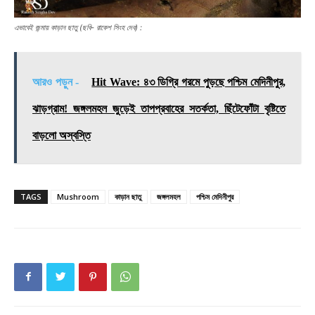
এভাবেই জন্মায় কাড়ান‌ ছাতু (ছবি- রাকেশ‌ সিংহ দেব) :
আরও পড়ুন -
Hit Wave: ৪৩ ডিগ্রি গরমে পুড়ছে পশ্চিম মেদিনীপুর,
ঝাড়গ্রাম! জঙ্গলমহল জুড়েই তাপপ্রবাহের সতর্কতা, ছিঁটেফোঁটা বৃষ্টিতে
বাড়লো অস্বস্তি
TAGS
Mushroom
কাড়ান ছাতু
জঙ্গলমহল
পশ্চিম মেদিনীপুর