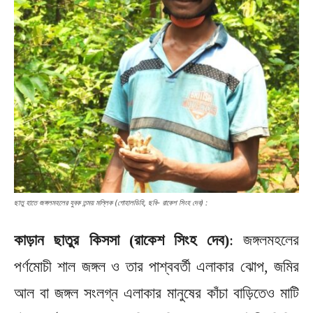
ছাতু হাতে জঙ্গলমহলের যুবক তন্ময় মল্লিক (গোহালডিহি, ছবি- রাকেশ‌ সিংহ দেব) :
কাড়ান ছাতুর কিসসা (রাকেশ সিংহ দেব)
: জঙ্গলমহলের
পর্ণমোচী শাল জঙ্গল ও তার পাশ্ববর্তী এলাকার ঝোপ, জমির
আল বা জঙ্গল সংলগ্ন এলাকার মানুষের কাঁচা বাড়িতেও মাটি