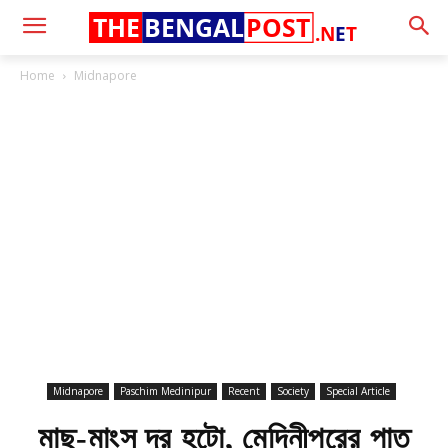
THE
BENGAL
POST
.N
E
T
Home
Midnapore
Midnapore
Paschim Medinipur
Recent
Society
Special Article
মাছ-মাংস দূর হটো, মেদিনীপুরের পাত