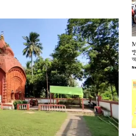
M
পু
আ
Ne
M