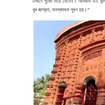
এখানে পুজো দিয়ে যেতেন। আমরাও এই মন্দির
খুব জাগ্রত, মনস্কামনা পূরণ হয়।”