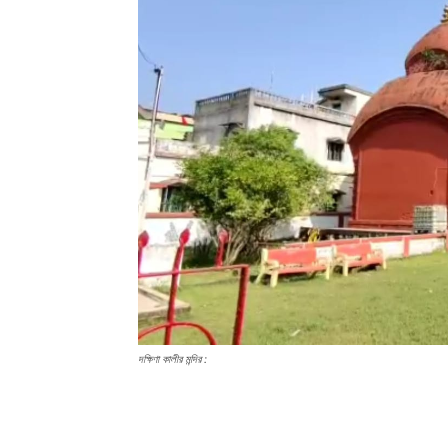
দক্ষিণা কালীর মন্দির :