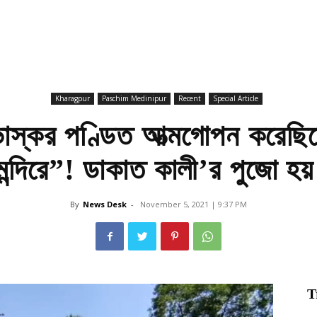
Kharagpur
Paschim Medinipur
Recent
Special Article
 ভাস্কর পণ্ডিত আত্মগোপন করেছিল
মন্দিরে”! ডাকাত কালী’র পুজো হয় 
By
News Desk
-
November 5, 2021 | 9:37 PM
T