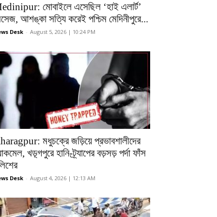
edinipur: মোবাইলে এসেছিল ‘হাই এলার্ট’
েসেজ, আশঙ্কা সত্যি করেই পশ্চিম মেদিনীপুরে...
ws Desk
-
August 5, 2026 | 10:24 PM
haragpur: মধুচক্রে জড়িয়ে প্রভাবশালীদের
ল্যাকমেল, খড়্গপুরে হানি-ট্র্যাপের বড়সড় পর্দা ফাঁস
ুলিশের
ws Desk
-
August 4, 2026 | 12:13 AM