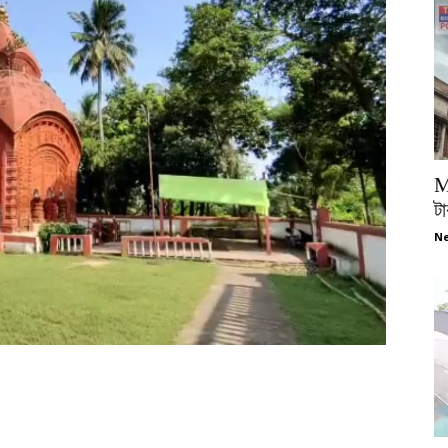
M
টা
Ne