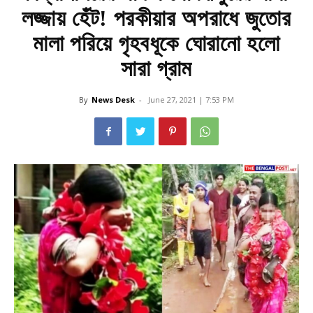
লজ্জায় হেঁট! পরকীয়ার অপরাধে জুতোর
মালা পরিয়ে গৃহবধূকে ঘোরানো হলো
সারা গ্রাম
By
News Desk
-
June 27, 2021 | 7:53 PM