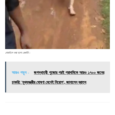
মোবাইলে করা হলো রেকর্ডিং :
আরও পড়ুন -
জগদ্ধাত্রী পুজোর পরই প্রাথমিকে আরও ১৭০০ জনের
চাকরি! 'মুখ্যমন্ত্রীর ঘোষণা মেনেই নিয়োগ', জানালেন ব্রাত্য