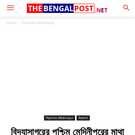
THE
BENGAL
POST
.N
E
T
Home
Paschim Medinipur
Paschim Medinipur
Recent
বিদ্যাসাগরের পশ্চিম মেদিনীপুরের মাথা