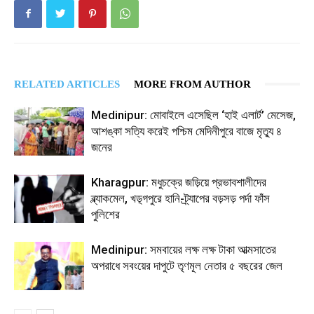
RELATED ARTICLES
MORE FROM AUTHOR
Medinipur: মোবাইলে এসেছিল ‘হাই এলার্ট’ মেসেজ,
আশঙ্কা সত্যি করেই পশ্চিম মেদিনীপুরে বাজে মৃত্যু ৪
জনের
Kharagpur: মধুচক্রে জড়িয়ে প্রভাবশালীদের
ব্ল্যাকমেল, খড়্গপুরে হানি-ট্র্যাপের বড়সড় পর্দা ফাঁস
পুলিশের
Medinipur: সমবায়ের লক্ষ লক্ষ টাকা আত্মসাতের
অপরাধে সবংয়ের দাপুটে তৃণমূল নেতার ৫ বছরের জেল