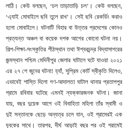
লাঠি। কেউ বলছেন, ‘চল তাড়াতাড়ি চল’। কেউ বলছেন,
‘এ্যাই মোবাইলে ছবি তুলে রাখ’। সেই ছবি রেকর্ডিং করাও
হলো মোবাইলে। ঘটনাটি বিহার বা উত্তর প্রদেশের কোনও
প্রত্যন্ত অঞ্চল বা কয়েক দশক আগের কোনো ঘটনা নয়।
শিল্প-শিক্ষা-সংস্কৃতির পীঠস্থান তথা ঈশ্বরচন্দ্র বিদ্যাসাগরের
জন্মস্থান পশ্চিম মেদিনীপুর জেলার ঘাটালে ঘটে যাওয়া ২০২১
এর ২৭ শে জুনের ঘটনা! হ্যাঁ, সুপ্রিম কোর্ট স্বীকৃতি দিলেও,
এভাবেই শাস্তি দিলো গণ-আদালত! ঘাটাল থানার প্রতাপপুর
গ্রামে রবিবার ঘটেছে এমনই ন্যক্কারজনক ঘটনা। জানা
যায়, বছর দুয়েক আগে ওই বিবাহিতা মহিলা তাঁর স্বামী ও
দুই সন্তানকে ছেড়ে অন্যত্র চলে যান, ওই গ্রামেরই এক
যুবকের সাথে। তারপর, দীর্ঘ আড়াই বছর পর ওই গ্রামেই